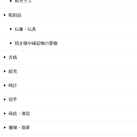
和ガラス
彫刻品
仏像・仏具
招き猫や縁起物の置物
古銭
鎧兜
時計
切手
蒔絵・漆芸
珊瑚・翡翠