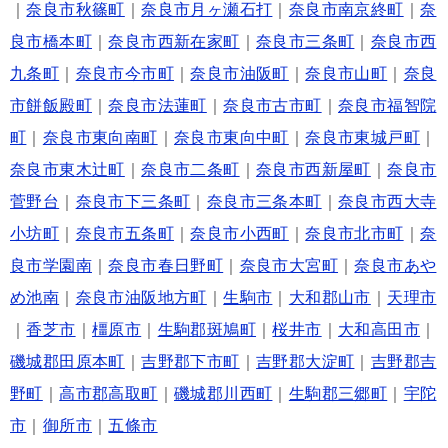
｜
奈良市秋篠町
｜
奈良市月ヶ瀬石打
｜
奈良市南京終町
｜
奈
良市橋本町
｜
奈良市西新在家町
｜
奈良市三条町
｜
奈良市西
九条町
｜
奈良市今市町
｜
奈良市油阪町
｜
奈良市山町
｜
奈良
市餅飯殿町
｜
奈良市法蓮町
｜
奈良市古市町
｜
奈良市福智院
町
｜
奈良市東向南町
｜
奈良市東向中町
｜
奈良市東城戸町
｜
奈良市東木辻町
｜
奈良市二条町
｜
奈良市西新屋町
｜
奈良市
菅野台
｜
奈良市下三条町
｜
奈良市三条本町
｜
奈良市西大寺
小坊町
｜
奈良市五条町
｜
奈良市小西町
｜
奈良市北市町
｜
奈
良市学園南
｜
奈良市春日野町
｜
奈良市大宮町
｜
奈良市あや
め池南
｜
奈良市油阪地方町
｜
生駒市
｜
大和郡山市
｜
天理市
｜
香芝市
｜
橿原市
｜
生駒郡斑鳩町
｜
桜井市
｜
大和高田市
｜
磯城郡田原本町
｜
吉野郡下市町
｜
吉野郡大淀町
｜
吉野郡吉
野町
｜
高市郡高取町
｜
磯城郡川西町
｜
生駒郡三郷町
｜
宇陀
市
｜
御所市
｜
五條市