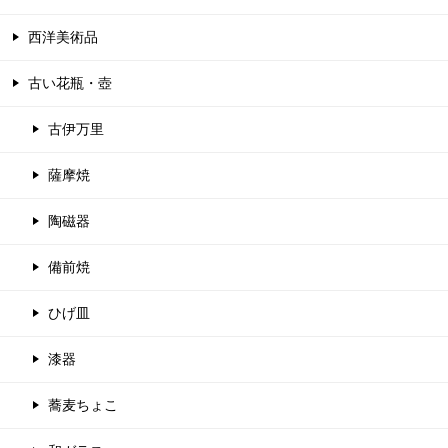
西洋美術品
古い花瓶・壺
古伊万里
薩摩焼
陶磁器
備前焼
ひげ皿
漆器
蕎麦ちょこ