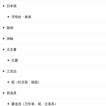
日本画
浮世絵・春画
版画
掛軸
古文書
古書
工芸品
面（狂言面・能面）
茶道具
書道具（万年筆、硯、古道具）