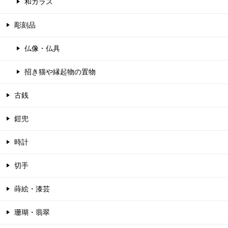
和ガラス
彫刻品
仏像・仏具
招き猫や縁起物の置物
古銭
鎧兜
時計
切手
蒔絵・漆芸
珊瑚・翡翠