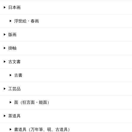
日本画
浮世絵・春画
版画
掛軸
古文書
古書
工芸品
面（狂言面・能面）
茶道具
書道具（万年筆、硯、古道具）