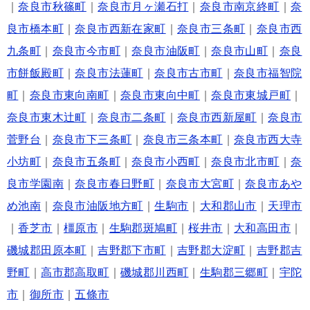
｜
奈良市秋篠町
｜
奈良市月ヶ瀬石打
｜
奈良市南京終町
｜
奈
良市橋本町
｜
奈良市西新在家町
｜
奈良市三条町
｜
奈良市西
九条町
｜
奈良市今市町
｜
奈良市油阪町
｜
奈良市山町
｜
奈良
市餅飯殿町
｜
奈良市法蓮町
｜
奈良市古市町
｜
奈良市福智院
町
｜
奈良市東向南町
｜
奈良市東向中町
｜
奈良市東城戸町
｜
奈良市東木辻町
｜
奈良市二条町
｜
奈良市西新屋町
｜
奈良市
菅野台
｜
奈良市下三条町
｜
奈良市三条本町
｜
奈良市西大寺
小坊町
｜
奈良市五条町
｜
奈良市小西町
｜
奈良市北市町
｜
奈
良市学園南
｜
奈良市春日野町
｜
奈良市大宮町
｜
奈良市あや
め池南
｜
奈良市油阪地方町
｜
生駒市
｜
大和郡山市
｜
天理市
｜
香芝市
｜
橿原市
｜
生駒郡斑鳩町
｜
桜井市
｜
大和高田市
｜
磯城郡田原本町
｜
吉野郡下市町
｜
吉野郡大淀町
｜
吉野郡吉
野町
｜
高市郡高取町
｜
磯城郡川西町
｜
生駒郡三郷町
｜
宇陀
市
｜
御所市
｜
五條市