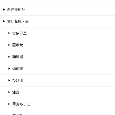
西洋美術品
古い花瓶・壺
古伊万里
薩摩焼
陶磁器
備前焼
ひげ皿
漆器
蕎麦ちょこ