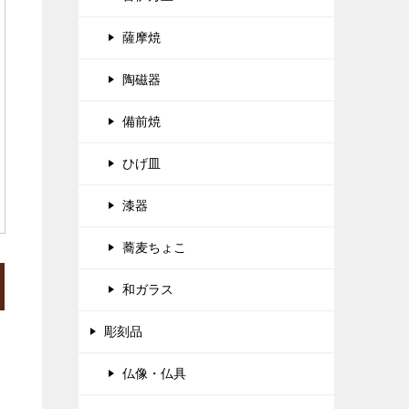
薩摩焼
陶磁器
備前焼
ひげ皿
漆器
蕎麦ちょこ
和ガラス
彫刻品
仏像・仏具