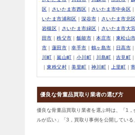
区
｜
さいたま市西区
｜
さいたま市中央区
いたま市浦和区
｜
深谷市
｜
さいたま市北
岩槻区
｜
さいたま市緑区
｜
さいたま市大
田市
｜
秩父市
｜
飯能市
｜
本庄市
｜
東松山
市
｜
蓮田市
｜
幸手市
｜
鶴ヶ島市
｜
日高市
川町
｜
嵐山町
｜
小川町
｜
川島町
｜
吉見町
｜
東秩父村
｜
美里町
｜
神川町
｜
上里町
｜
優良な骨董品買取り業者の選び方
優良な骨董品買取り業者を選ぶ時は、「1，
ルが広い」「3，買取り事例を公開している