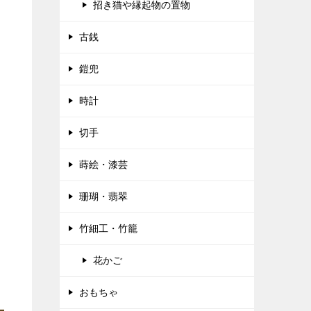
招き猫や縁起物の置物
古銭
鎧兜
時計
切手
蒔絵・漆芸
珊瑚・翡翠
竹細工・竹籠
花かご
おもちゃ