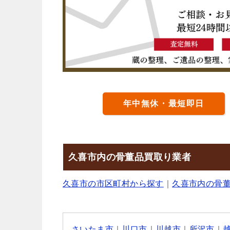
年中無休・最短即日
久喜市内の骨董品買取り業者
久喜市の市区町村から探す
｜
久喜市内の骨
さいたま市
｜
川口市
｜
川越市
｜
所沢市
｜