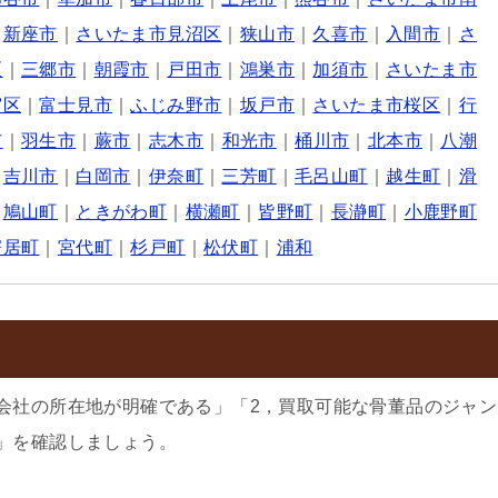
｜
新座市
｜
さいたま市見沼区
｜
狭山市
｜
久喜市
｜
入間市
｜
さ
区
｜
三郷市
｜
朝霞市
｜
戸田市
｜
鴻巣市
｜
加須市
｜
さいたま市
宮区
｜
富士見市
｜
ふじみ野市
｜
坂戸市
｜
さいたま市桜区
｜
行
市
｜
羽生市
｜
蕨市
｜
志木市
｜
和光市
｜
桶川市
｜
北本市
｜
八潮
｜
吉川市
｜
白岡市
｜
伊奈町
｜
三芳町
｜
毛呂山町
｜
越生町
｜
滑
｜
鳩山町
｜
ときがわ町
｜
横瀬町
｜
皆野町
｜
長瀞町
｜
小鹿野町
寄居町
｜
宮代町
｜
杉戸町
｜
松伏町
｜
浦和
会社の所在地が明確である」「2，買取可能な骨董品のジャン
」を確認しましょう。