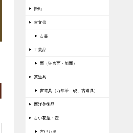
掛軸
古文書
古書
工芸品
面（狂言面・能面）
茶道具
書道具（万年筆、硯、古道具）
西洋美術品
古い花瓶・壺
古伊万里