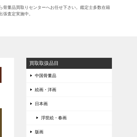
ら骨董品買取りセンターへお任せ下さい。鑑定士多数在籍
出張査定実施中。
買取取扱品目
中国骨董品
絵画・洋画
日本画
浮世絵・春画
版画