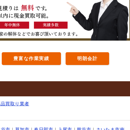
豊富な作業実績
明朗会計
董品買取り業者
越谷市
｜
草加市
｜
春日部市
｜
上尾市
｜
熊谷市
｜
さいたま市南