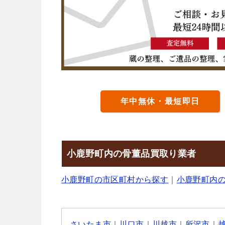
年中無休・最短即日
小鹿野町内の骨董品買取り業者
小鹿野町の市区町村から探す
｜
小鹿野町内
さいたま市
｜
川口市
｜
川越市
｜
所沢市
｜