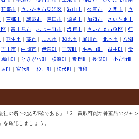
｜
新座市
｜
さいたま市見沼区
｜
狭山市
｜
久喜市
｜
入間市
｜
さ
区
｜
三郷市
｜
朝霞市
｜
戸田市
｜
鴻巣市
｜
加須市
｜
さいたま市
宮区
｜
富士見市
｜
ふじみ野市
｜
坂戸市
｜
さいたま市桜区
｜
行
市
｜
羽生市
｜
蕨市
｜
志木市
｜
和光市
｜
桶川市
｜
北本市
｜
八潮
｜
吉川市
｜
白岡市
｜
伊奈町
｜
三芳町
｜
毛呂山町
｜
越生町
｜
滑
｜
鳩山町
｜
ときがわ町
｜
横瀬町
｜
皆野町
｜
長瀞町
｜
小鹿野町
寄居町
｜
宮代町
｜
杉戸町
｜
松伏町
｜
浦和
会社の所在地が明確である」「2，買取可能な骨董品のジャン
」を確認しましょう。