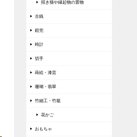
招き猫や縁起物の置物
古銭
鎧兜
時計
切手
蒔絵・漆芸
珊瑚・翡翠
竹細工・竹籠
花かご
おもちゃ