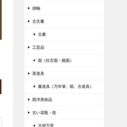
掛軸
古文書
古書
工芸品
面（狂言面・能面）
茶道具
書道具（万年筆、硯、古道具）
西洋美術品
古い花瓶・壺
古伊万里