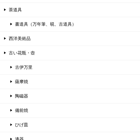
茶道具
書道具（万年筆、硯、古道具）
西洋美術品
古い花瓶・壺
古伊万里
薩摩焼
陶磁器
備前焼
ひげ皿
漆器