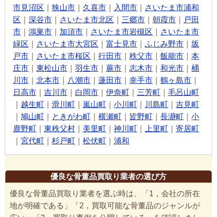
市見沼区
｜
狭山市
｜
久喜市
｜
入間市
｜
さいたま市浦和
区
｜
深谷市
｜
さいたま市北区
｜
三郷市
｜
朝霞市
｜
戸田
市
｜
鴻巣市
｜
加須市
｜
さいたま市岩槻区
｜
さいたま市
緑区
｜
さいたま市大宮区
｜
富士見市
｜
ふじみ野市
｜
坂
戸市
｜
さいたま市桜区
｜
行田市
｜
秩父市
｜
飯能市
｜
本
庄市
｜
東松山市
｜
羽生市
｜
蕨市
｜
志木市
｜
和光市
｜
桶
川市
｜
北本市
｜
八潮市
｜
蓮田市
｜
幸手市
｜
鶴ヶ島市
｜
日高市
｜
吉川市
｜
白岡市
｜
伊奈町
｜
三芳町
｜
毛呂山町
｜
越生町
｜
滑川町
｜
嵐山町
｜
小川町
｜
川島町
｜
吉見町
｜
鳩山町
｜
ときがわ町
｜
横瀬町
｜
皆野町
｜
長瀞町
｜
小
鹿野町
｜
東秩父村
｜
美里町
｜
神川町
｜
上里町
｜
寄居町
｜
宮代町
｜
杉戸町
｜
松伏町
｜
浦和
優良な骨董品買取り業者の選び方
優良な骨董品買取り業者を選ぶ時は、「1，会社の所在
地が明確である」「2，買取可能な骨董品のジャンルが