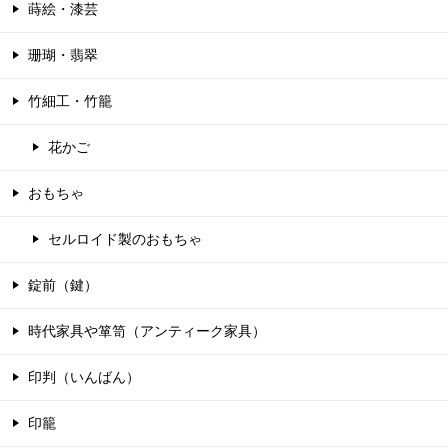
蒔絵・漆芸
珊瑚・翡翠
竹細工・竹籠
花かご
おもちゃ
セルロイド製のおもちゃ
錠前（鍵）
時代家具や箪笥（アンティーク家具）
印判（いんばん）
印籠