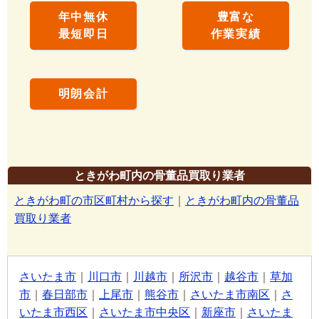
年中無休
豊富な
最短即日
作業実績
明朗会計
ときがわ町内の骨董品買取り業者
ときがわ町の市区町村から探す
｜
ときがわ町内の骨董品
買取り業者
さいたま市
｜
川口市
｜
川越市
｜
所沢市
｜
越谷市
｜
草加
市
｜
春日部市
｜
上尾市
｜
熊谷市
｜
さいたま市南区
｜
さ
いたま市西区
｜
さいたま市中央区
｜
新座市
｜
さいたま