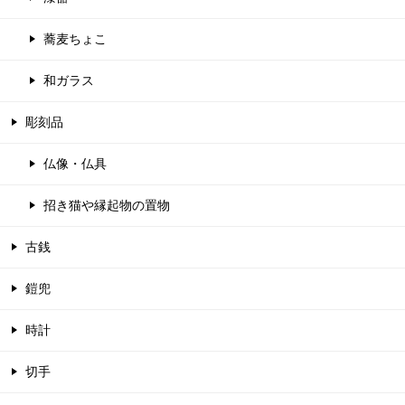
蕎麦ちょこ
和ガラス
彫刻品
仏像・仏具
招き猫や縁起物の置物
古銭
鎧兜
時計
切手