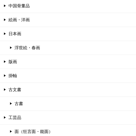
中国骨董品
絵画・洋画
日本画
浮世絵・春画
版画
掛軸
古文書
古書
工芸品
面（狂言面・能面）