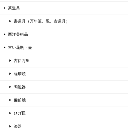
茶道具
書道具（万年筆、硯、古道具）
西洋美術品
古い花瓶・壺
古伊万里
薩摩焼
陶磁器
備前焼
ひげ皿
漆器