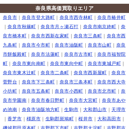
奈良県高価買取りエリア
奈良市
｜
奈良市登大路町
｜
奈良市西寺林町
｜
奈良市椿井町
｜
奈良市秋篠町
｜
奈良市月ヶ瀬石打
｜
奈良市南京終町
｜
奈
良市橋本町
｜
奈良市西新在家町
｜
奈良市三条町
｜
奈良市西
九条町
｜
奈良市今市町
｜
奈良市油阪町
｜
奈良市山町
｜
奈良
市餅飯殿町
｜
奈良市法蓮町
｜
奈良市古市町
｜
奈良市福智院
町
｜
奈良市東向南町
｜
奈良市東向中町
｜
奈良市東城戸町
｜
奈良市東木辻町
｜
奈良市二条町
｜
奈良市西新屋町
｜
奈良市
菅野台
｜
奈良市下三条町
｜
奈良市三条本町
｜
奈良市西大寺
小坊町
｜
奈良市五条町
｜
奈良市小西町
｜
奈良市北市町
｜
奈
良市学園南
｜
奈良市春日野町
｜
奈良市大宮町
｜
奈良市あや
め池南
｜
奈良市油阪地方町
｜
生駒市
｜
大和郡山市
｜
天理市
｜
香芝市
｜
橿原市
｜
生駒郡斑鳩町
｜
桜井市
｜
大和高田市
｜
磯城郡田原本町
｜
吉野郡下市町
｜
吉野郡大淀町
｜
吉野郡吉