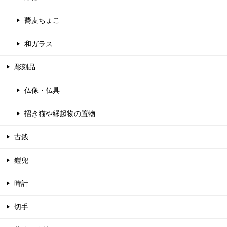
蕎麦ちょこ
和ガラス
彫刻品
仏像・仏具
招き猫や縁起物の置物
古銭
鎧兜
時計
切手