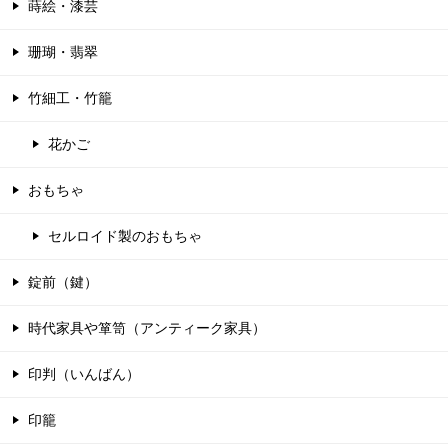
蒔絵・漆芸
珊瑚・翡翠
竹細工・竹籠
花かご
おもちゃ
セルロイド製のおもちゃ
錠前（鍵）
時代家具や箪笥（アンティーク家具）
印判（いんばん）
印籠