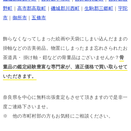
野町
｜
高市郡高取町
｜
磯城郡川西町
｜
生駒郡三郷町
｜
宇陀
市
｜
御所市
｜
五條市
飾らなくなってしまった絵画や天袋にしまい込んだままの
掛軸などの古美術品。物置にしまったまま忘れさられたお
茶道具・ 掛け軸・鎧などの骨董品はございませんか？
骨
董品の鑑定経験豊富な専門家が、適正価格で買い取らせて
いただきます。
奈良県を中心に無料出張査定もさせて頂きますので是非一
度ご連絡下さいませ。
※ 他の市町村部の方もお気軽にご相談ください。