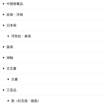
中国骨董品
絵画・洋画
日本画
浮世絵・春画
版画
掛軸
古文書
古書
工芸品
面（狂言面・能面）