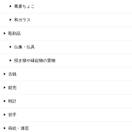
蕎麦ちょこ
和ガラス
彫刻品
仏像・仏具
招き猫や縁起物の置物
古銭
鎧兜
時計
切手
蒔絵・漆芸