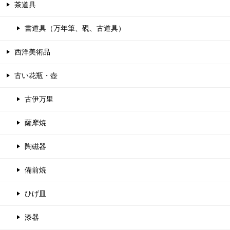
茶道具
書道具（万年筆、硯、古道具）
西洋美術品
古い花瓶・壺
古伊万里
薩摩焼
陶磁器
備前焼
ひげ皿
漆器