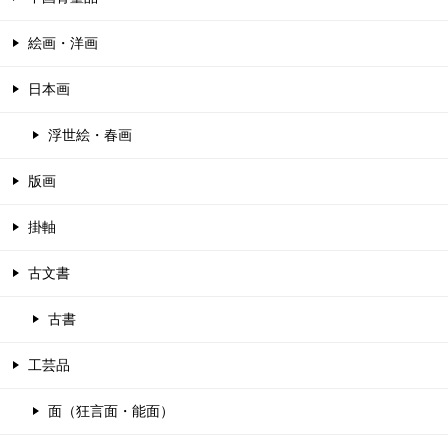
絵画・洋画
日本画
浮世絵・春画
版画
掛軸
古文書
古書
工芸品
面（狂言面・能面）