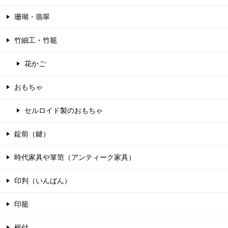
珊瑚・翡翠
竹細工・竹籠
花かご
おもちゃ
セルロイド製のおもちゃ
錠前（鍵）
時代家具や箪笥（アンティーク家具）
印判（いんばん）
印籠
根付