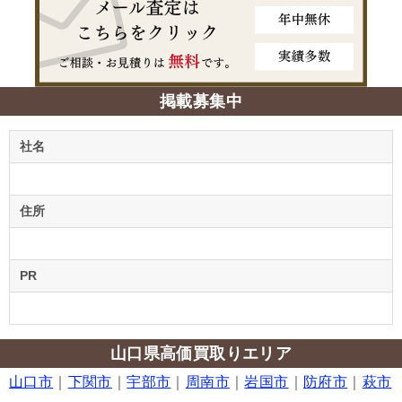
掲載募集中
社名
住所
PR
山口県高価買取りエリア
山口市
｜
下関市
｜
宇部市
｜
周南市
｜
岩国市
｜
防府市
｜
萩市