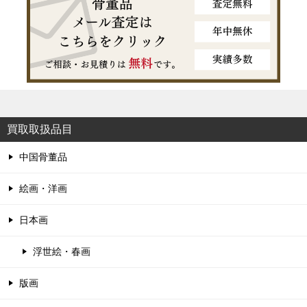
買取取扱品目
中国骨董品
絵画・洋画
日本画
浮世絵・春画
版画