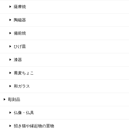
薩摩焼
陶磁器
備前焼
ひげ皿
漆器
蕎麦ちょこ
和ガラス
彫刻品
仏像・仏具
招き猫や縁起物の置物