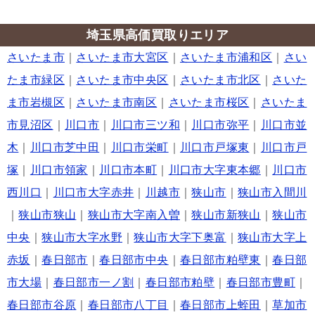
埼玉県高価買取りエリア
さいたま市
｜
さいたま市大宮区
｜
さいたま市浦和区
｜
さい
たま市緑区
｜
さいたま市中央区
｜
さいたま市北区
｜
さいた
ま市岩槻区
｜
さいたま市南区
｜
さいたま市桜区
｜
さいたま
市見沼区
｜
川口市
｜
川口市三ツ和
｜
川口市弥平
｜
川口市並
木
｜
川口市芝中田
｜
川口市栄町
｜
川口市戸塚東
｜
川口市戸
塚
｜
川口市領家
｜
川口市本町
｜
川口市大字東本郷
｜
川口市
西川口
｜
川口市大字赤井
｜
川越市
｜
狭山市
｜
狭山市入間川
｜
狭山市狭山
｜
狭山市大字南入曽
｜
狭山市新狭山
｜
狭山市
中央
｜
狭山市大字水野
｜
狭山市大字下奥富
｜
狭山市大字上
赤坂
｜
春日部市
｜
春日部市中央
｜
春日部市粕壁東
｜
春日部
市大場
｜
春日部市一ノ割
｜
春日部市粕壁
｜
春日部市豊町
｜
春日部市谷原
｜
春日部市八丁目
｜
春日部市上蛭田
｜
草加市