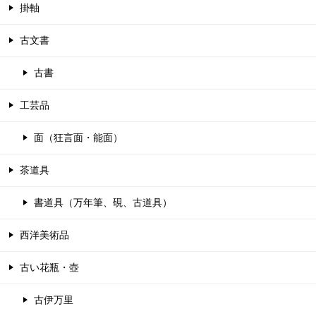
掛軸
古文書
古書
工芸品
面（狂言面・能面）
茶道具
書道具（万年筆、硯、古道具）
西洋美術品
古い花瓶・壺
古伊万里