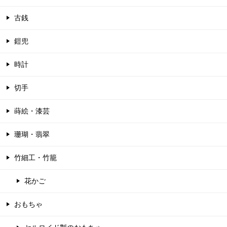
古銭
鎧兜
時計
切手
蒔絵・漆芸
珊瑚・翡翠
竹細工・竹籠
花かご
おもちゃ