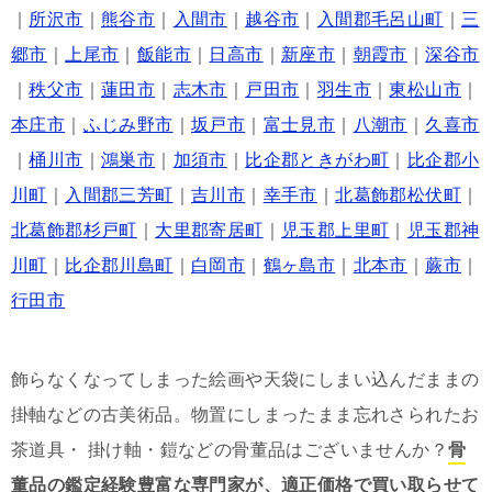
｜
所沢市
｜
熊谷市
｜
入間市
｜
越谷市
｜
入間郡毛呂山町
｜
三
郷市
｜
上尾市
｜
飯能市
｜
日高市
｜
新座市
｜
朝霞市
｜
深谷市
｜
秩父市
｜
蓮田市
｜
志木市
｜
戸田市
｜
羽生市
｜
東松山市
｜
本庄市
｜
ふじみ野市
｜
坂戸市
｜
富士見市
｜
八潮市
｜
久喜市
｜
桶川市
｜
鴻巣市
｜
加須市
｜
比企郡ときがわ町
｜
比企郡小
川町
｜
入間郡三芳町
｜
吉川市
｜
幸手市
｜
北葛飾郡松伏町
｜
北葛飾郡杉戸町
｜
大里郡寄居町
｜
児玉郡上里町
｜
児玉郡神
川町
｜
比企郡川島町
｜
白岡市
｜
鶴ヶ島市
｜
北本市
｜
蕨市
｜
行田市
飾らなくなってしまった絵画や天袋にしまい込んだままの
掛軸などの古美術品。物置にしまったまま忘れさられたお
茶道具・ 掛け軸・鎧などの骨董品はございませんか？
骨
董品の鑑定経験豊富な専門家が、適正価格で買い取らせて