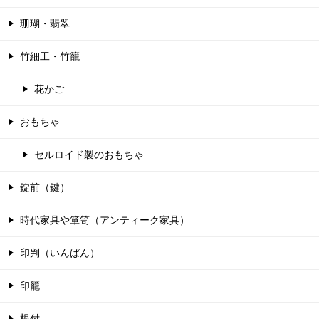
珊瑚・翡翠
竹細工・竹籠
花かご
おもちゃ
セルロイド製のおもちゃ
錠前（鍵）
時代家具や箪笥（アンティーク家具）
印判（いんばん）
印籠
根付