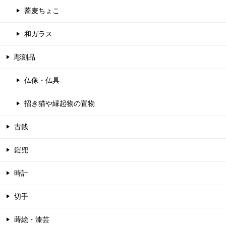
蕎麦ちょこ
和ガラス
彫刻品
仏像・仏具
招き猫や縁起物の置物
古銭
鎧兜
時計
切手
蒔絵・漆芸