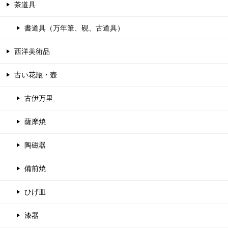
茶道具
書道具（万年筆、硯、古道具）
西洋美術品
古い花瓶・壺
古伊万里
薩摩焼
陶磁器
備前焼
ひげ皿
漆器