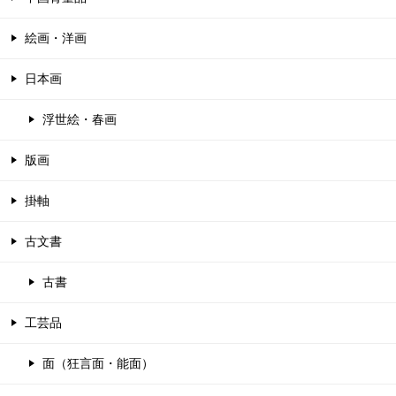
絵画・洋画
日本画
浮世絵・春画
版画
掛軸
古文書
古書
工芸品
面（狂言面・能面）