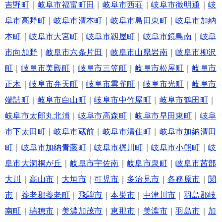
吉野町
｜
岐阜市福富町田
｜
岐阜市西荘
｜
岐阜市徹明通
｜
岐
阜市高野町
｜
岐阜市清本町
｜
岐阜市島田東町
｜
岐阜市加納
本町
｜
岐阜市大宮町
｜
岐阜市靱屋町
｜
岐阜市鏡島南
｜
岐阜
市向加野
｜
岐阜市六条片田
｜
岐阜市山県岩南
｜
岐阜市柳沢
町
｜
岐阜市美殿町
｜
岐阜市三笠町
｜
岐阜市松屋町
｜
岐阜市
正木
｜
岐阜市弁天町
｜
岐阜市雲雀町
｜
岐阜市光町
｜
岐阜市
端詰町
｜
岐阜市白山町
｜
岐阜市中竹屋町
｜
岐阜市鶴田町
｜
岐阜市太郎丸北浦
｜
岐阜市高森町
｜
岐阜市早田東町
｜
岐阜
市下太田町
｜
岐阜市蔵前
｜
岐阜市清住町
｜
岐阜市加納清田
町
｜
岐阜市加納青藤町
｜
岐阜市梶川町
｜
岐阜市小熊町
｜
岐
阜市大洞桐が丘
｜
岐阜市宇佐南
｜
岐阜市泉町
｜
岐阜市茜部
大川
｜
高山市
｜
大垣市
｜
可児市
｜
多治見市
｜
各務原市
｜
関
市
｜
養老郡養老町
｜
飛騨市
｜
本巣市
｜
中津川市
｜
羽島郡岐
南町
｜
瑞穂市
｜
美濃加茂市
｜
恵那市
｜
美濃市
｜
羽島市
｜
加