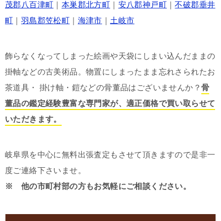
茂郡八百津町
｜
本巣郡北方町
｜
安八郡神戸町
｜
不破郡垂井
町
｜
羽島郡笠松町
｜
海津市
｜
土岐市
飾らなくなってしまった絵画や天袋にしまい込んだままの
掛軸などの古美術品。物置にしまったまま忘れさられたお
茶道具・ 掛け軸・鎧などの骨董品はございませんか？
骨
董品の鑑定経験豊富な専門家が、適正価格で買い取らせて
いただきます。
岐阜県を中心に無料出張査定もさせて頂きますので是非一
度ご連絡下さいませ。
※ 他の市町村部の方もお気軽にご相談ください。