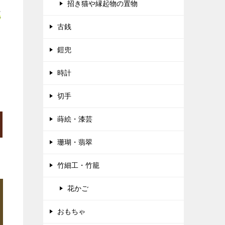
招き猫や縁起物の置物
正
古銭
鎧兜
時計
切手
蒔絵・漆芸
珊瑚・翡翠
竹細工・竹籠
花かご
おもちゃ