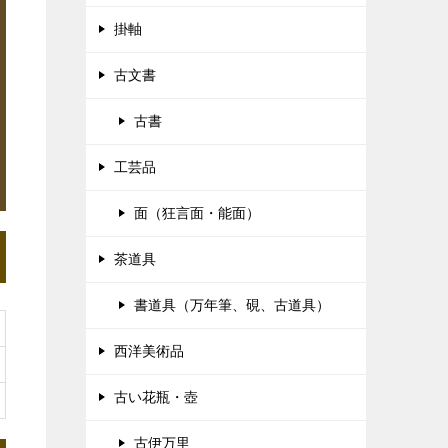
掛軸
古文書
古書
工芸品
面（狂言面・能面）
茶道具
書道具（万年筆、硯、古道具）
西洋美術品
古い花瓶・壺
古伊万里