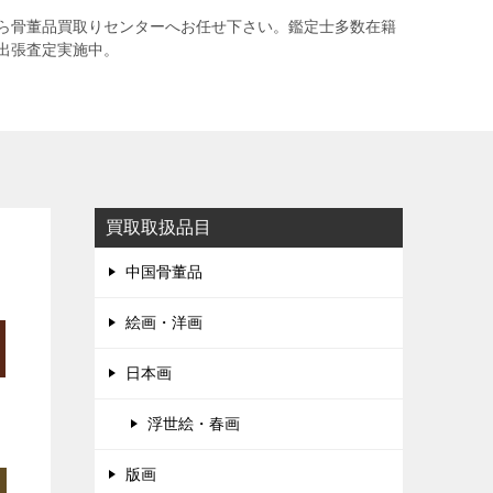
ら骨董品買取りセンターへお任せ下さい。鑑定士多数在籍
出張査定実施中。
買取取扱品目
中国骨董品
絵画・洋画
日本画
浮世絵・春画
版画