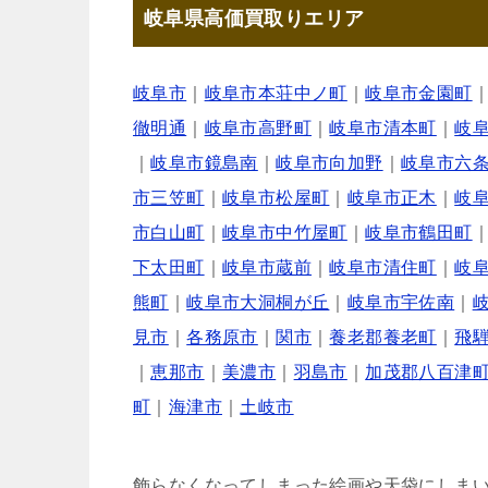
岐阜県高価買取りエリア
岐阜市
｜
岐阜市本荘中ノ町
｜
岐阜市金園町
徹明通
｜
岐阜市高野町
｜
岐阜市清本町
｜
岐
｜
岐阜市鏡島南
｜
岐阜市向加野
｜
岐阜市六
市三笠町
｜
岐阜市松屋町
｜
岐阜市正木
｜
岐
市白山町
｜
岐阜市中竹屋町
｜
岐阜市鶴田町
下太田町
｜
岐阜市蔵前
｜
岐阜市清住町
｜
岐
熊町
｜
岐阜市大洞桐が丘
｜
岐阜市宇佐南
｜
見市
｜
各務原市
｜
関市
｜
養老郡養老町
｜
飛
｜
恵那市
｜
美濃市
｜
羽島市
｜
加茂郡八百津
町
｜
海津市
｜
土岐市
飾らなくなってしまった絵画や天袋にしま