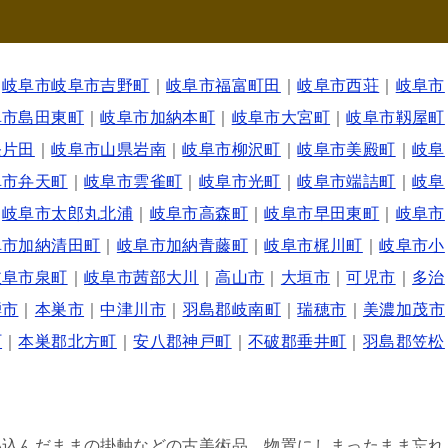
｜
岐阜市岐阜市吉野町
｜
岐阜市福富町田
｜
岐阜市西荘
｜
岐阜市
阜市島田東町
｜
岐阜市加納本町
｜
岐阜市大宮町
｜
岐阜市靱屋町
条片田
｜
岐阜市山県岩南
｜
岐阜市柳沢町
｜
岐阜市美殿町
｜
岐阜
阜市弁天町
｜
岐阜市雲雀町
｜
岐阜市光町
｜
岐阜市端詰町
｜
岐阜
｜
岐阜市太郎丸北浦
｜
岐阜市高森町
｜
岐阜市早田東町
｜
岐阜市
阜市加納清田町
｜
岐阜市加納青藤町
｜
岐阜市梶川町
｜
岐阜市小
岐阜市泉町
｜
岐阜市茜部大川
｜
高山市
｜
大垣市
｜
可児市
｜
多治
騨市
｜
本巣市
｜
中津川市
｜
羽島郡岐南町
｜
瑞穂市
｜
美濃加茂市
町
｜
本巣郡北方町
｜
安八郡神戸町
｜
不破郡垂井町
｜
羽島郡笠松
い込んだままの掛軸などの古美術品。物置にしまったまま忘れ