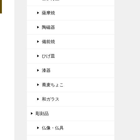
薩摩焼
陶磁器
備前焼
ひげ皿
漆器
蕎麦ちょこ
和ガラス
彫刻品
仏像・仏具