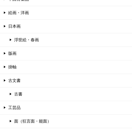
絵画・洋画
日本画
浮世絵・春画
版画
掛軸
古文書
古書
工芸品
面（狂言面・能面）