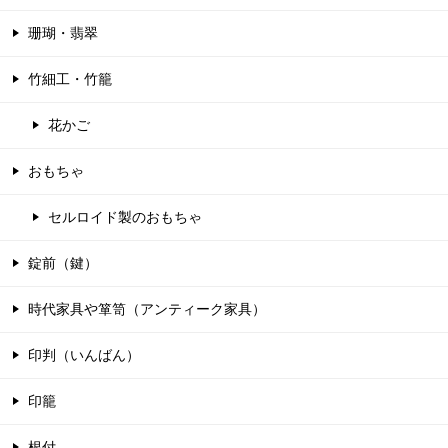
珊瑚・翡翠
竹細工・竹籠
花かご
おもちゃ
セルロイド製のおもちゃ
錠前（鍵）
時代家具や箪笥（アンティーク家具）
印判（いんばん）
印籠
根付