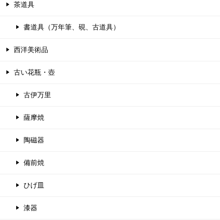
茶道具
書道具（万年筆、硯、古道具）
西洋美術品
古い花瓶・壺
古伊万里
薩摩焼
陶磁器
備前焼
ひげ皿
漆器