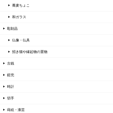
蕎麦ちょこ
和ガラス
彫刻品
仏像・仏具
招き猫や縁起物の置物
古銭
鎧兜
時計
切手
蒔絵・漆芸