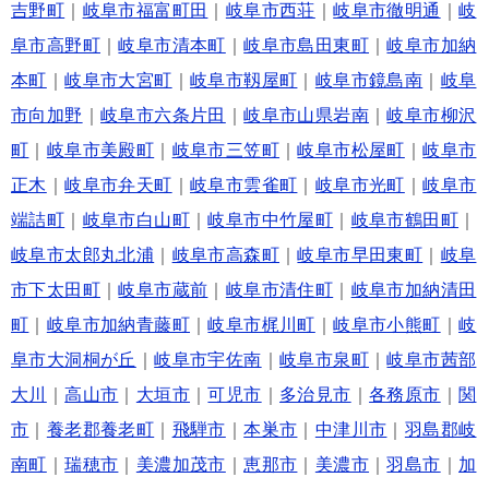
吉野町
｜
岐阜市福富町田
｜
岐阜市西荘
｜
岐阜市徹明通
｜
岐
阜市高野町
｜
岐阜市清本町
｜
岐阜市島田東町
｜
岐阜市加納
本町
｜
岐阜市大宮町
｜
岐阜市靱屋町
｜
岐阜市鏡島南
｜
岐阜
市向加野
｜
岐阜市六条片田
｜
岐阜市山県岩南
｜
岐阜市柳沢
町
｜
岐阜市美殿町
｜
岐阜市三笠町
｜
岐阜市松屋町
｜
岐阜市
正木
｜
岐阜市弁天町
｜
岐阜市雲雀町
｜
岐阜市光町
｜
岐阜市
端詰町
｜
岐阜市白山町
｜
岐阜市中竹屋町
｜
岐阜市鶴田町
｜
岐阜市太郎丸北浦
｜
岐阜市高森町
｜
岐阜市早田東町
｜
岐阜
市下太田町
｜
岐阜市蔵前
｜
岐阜市清住町
｜
岐阜市加納清田
町
｜
岐阜市加納青藤町
｜
岐阜市梶川町
｜
岐阜市小熊町
｜
岐
阜市大洞桐が丘
｜
岐阜市宇佐南
｜
岐阜市泉町
｜
岐阜市茜部
大川
｜
高山市
｜
大垣市
｜
可児市
｜
多治見市
｜
各務原市
｜
関
市
｜
養老郡養老町
｜
飛騨市
｜
本巣市
｜
中津川市
｜
羽島郡岐
南町
｜
瑞穂市
｜
美濃加茂市
｜
恵那市
｜
美濃市
｜
羽島市
｜
加