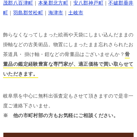
茂郡八百津町
｜
本巣郡北方町
｜
安八郡神戸町
｜
不破郡垂井
町
｜
羽島郡笠松町
｜
海津市
｜
土岐市
飾らなくなってしまった絵画や天袋にしまい込んだままの
掛軸などの古美術品。物置にしまったまま忘れさられたお
茶道具・ 掛け軸・鎧などの骨董品はございませんか？
骨
董品の鑑定経験豊富な専門家が、適正価格で買い取らせて
いただきます。
岐阜県を中心に無料出張査定もさせて頂きますので是非一
度ご連絡下さいませ。
※ 他の市町村部の方もお気軽にご相談ください。