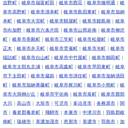
吉野町
｜
岐阜市福富町田
｜
岐阜市西荘
｜
岐阜市徹明通
｜
岐
阜市高野町
｜
岐阜市清本町
｜
岐阜市島田東町
｜
岐阜市加納
本町
｜
岐阜市大宮町
｜
岐阜市靱屋町
｜
岐阜市鏡島南
｜
岐阜
市向加野
｜
岐阜市六条片田
｜
岐阜市山県岩南
｜
岐阜市柳沢
町
｜
岐阜市美殿町
｜
岐阜市三笠町
｜
岐阜市松屋町
｜
岐阜市
正木
｜
岐阜市弁天町
｜
岐阜市雲雀町
｜
岐阜市光町
｜
岐阜市
端詰町
｜
岐阜市白山町
｜
岐阜市中竹屋町
｜
岐阜市鶴田町
｜
岐阜市太郎丸北浦
｜
岐阜市高森町
｜
岐阜市早田東町
｜
岐阜
市下太田町
｜
岐阜市蔵前
｜
岐阜市清住町
｜
岐阜市加納清田
町
｜
岐阜市加納青藤町
｜
岐阜市梶川町
｜
岐阜市小熊町
｜
岐
阜市大洞桐が丘
｜
岐阜市宇佐南
｜
岐阜市泉町
｜
岐阜市茜部
大川
｜
高山市
｜
大垣市
｜
可児市
｜
多治見市
｜
各務原市
｜
関
市
｜
養老郡養老町
｜
飛騨市
｜
本巣市
｜
中津川市
｜
羽島郡岐
南町
｜
瑞穂市
｜
美濃加茂市
｜
恵那市
｜
美濃市
｜
羽島市
｜
加