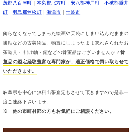
茂郡八百津町
｜
本巣郡北方町
｜
安八郡神戸町
｜
不破郡垂井
町
｜
羽島郡笠松町
｜
海津市
｜
土岐市
飾らなくなってしまった絵画や天袋にしまい込んだままの
掛軸などの古美術品。物置にしまったまま忘れさられたお
茶道具・ 掛け軸・鎧などの骨董品はございませんか？
骨
董品の鑑定経験豊富な専門家が、適正価格で買い取らせて
いただきます。
岐阜県を中心に無料出張査定もさせて頂きますので是非一
度ご連絡下さいませ。
※ 他の市町村部の方もお気軽にご相談ください。