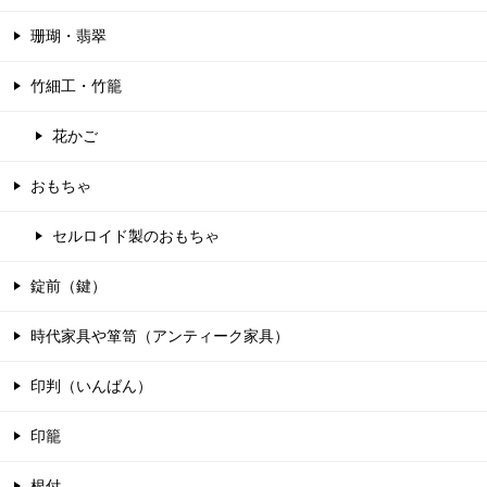
珊瑚・翡翠
竹細工・竹籠
花かご
おもちゃ
セルロイド製のおもちゃ
錠前（鍵）
時代家具や箪笥（アンティーク家具）
印判（いんばん）
印籠
根付