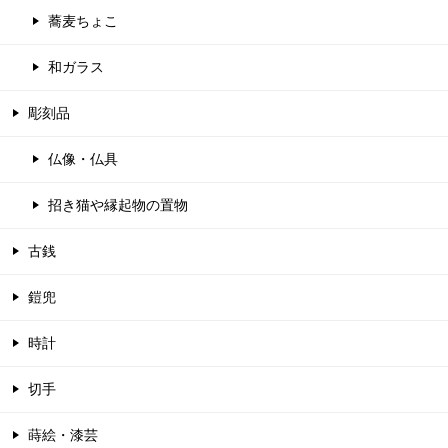
蕎麦ちょこ
和ガラス
彫刻品
仏像・仏具
招き猫や縁起物の置物
古銭
鎧兜
時計
切手
蒔絵・漆芸