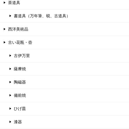
茶道具
書道具（万年筆、硯、古道具）
西洋美術品
古い花瓶・壺
古伊万里
薩摩焼
陶磁器
備前焼
ひげ皿
漆器