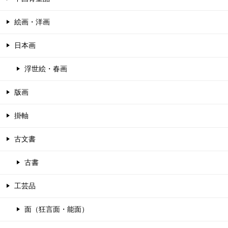
絵画・洋画
日本画
浮世絵・春画
版画
掛軸
古文書
古書
工芸品
面（狂言面・能面）