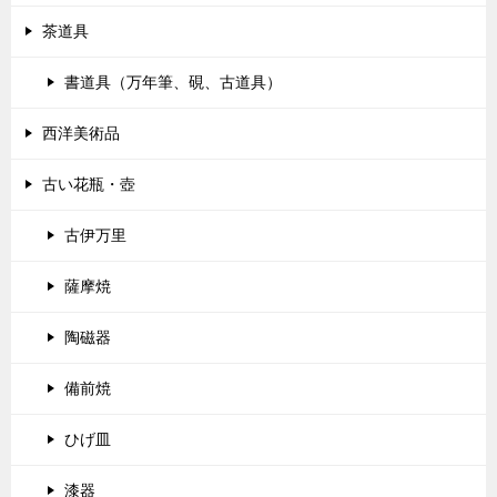
茶道具
書道具（万年筆、硯、古道具）
西洋美術品
古い花瓶・壺
古伊万里
薩摩焼
陶磁器
備前焼
ひげ皿
漆器