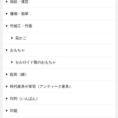
蒔絵・漆芸
珊瑚・翡翠
竹細工・竹籠
花かご
おもちゃ
セルロイド製のおもちゃ
錠前（鍵）
時代家具や箪笥（アンティーク家具）
印判（いんばん）
印籠