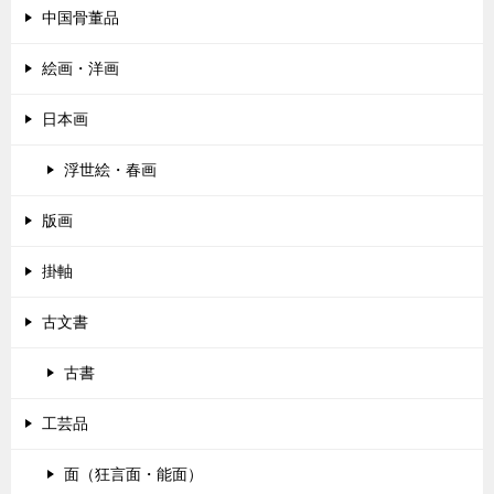
ー
中国骨董品
シ
絵画・洋画
ョ
ン
日本画
浮世絵・春画
版画
掛軸
古文書
古書
工芸品
面（狂言面・能面）