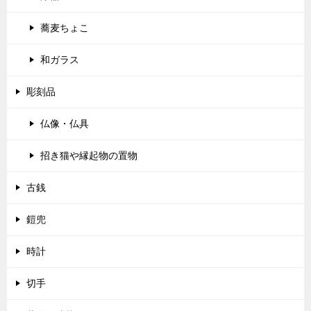
蕎麦ちょこ
和ガラス
彫刻品
仏像・仏具
招き猫や縁起物の置物
古銭
鎧兜
時計
切手