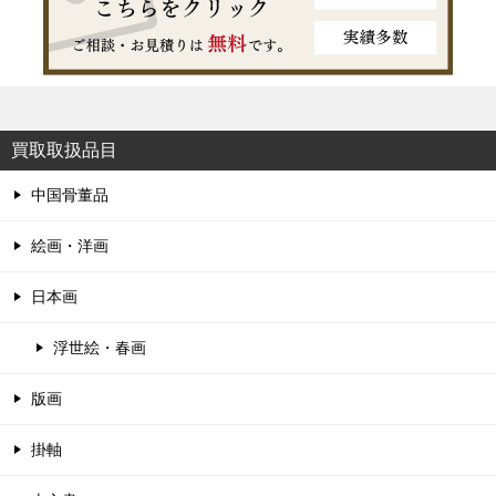
買取取扱品目
中国骨董品
絵画・洋画
日本画
浮世絵・春画
版画
掛軸