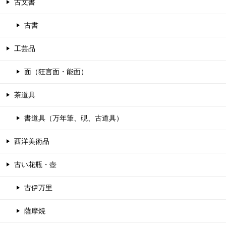
古文書
古書
工芸品
面（狂言面・能面）
茶道具
書道具（万年筆、硯、古道具）
西洋美術品
古い花瓶・壺
古伊万里
薩摩焼