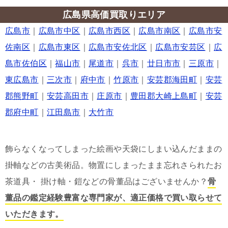
広島県高価買取りエリア
広島市
｜
広島市中区
｜
広島市西区
｜
広島市南区
｜
広島市安
佐南区
｜
広島市東区
｜
広島市安佐北区
｜
広島市安芸区
｜
広
島市佐伯区
｜
福山市
｜
尾道市
｜
呉市
｜
廿日市市
｜
三原市
｜
東広島市
｜
三次市
｜
府中市
｜
竹原市
｜
安芸郡海田町
｜
安芸
郡熊野町
｜
安芸高田市
｜
庄原市
｜
豊田郡大崎上島町
｜
安芸
郡府中町
｜
江田島市
｜
大竹市
飾らなくなってしまった絵画や天袋にしまい込んだままの
掛軸などの古美術品。物置にしまったまま忘れさられたお
茶道具・ 掛け軸・鎧などの骨董品はございませんか？
骨
董品の鑑定経験豊富な専門家が、適正価格で買い取らせて
いただきます。