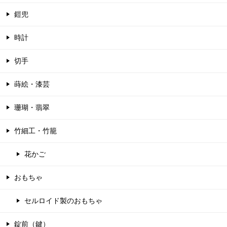
鎧兜
時計
切手
蒔絵・漆芸
珊瑚・翡翠
竹細工・竹籠
花かご
おもちゃ
セルロイド製のおもちゃ
錠前（鍵）