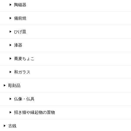
陶磁器
備前焼
ひげ皿
漆器
蕎麦ちょこ
和ガラス
彫刻品
仏像・仏具
招き猫や縁起物の置物
古銭