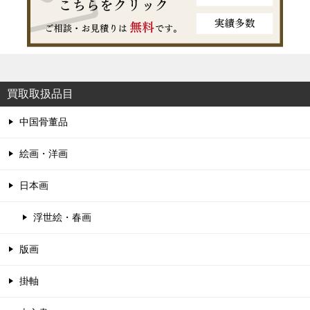
買取取扱品目
中国骨董品
絵画・洋画
日本画
浮世絵・春画
版画
掛軸