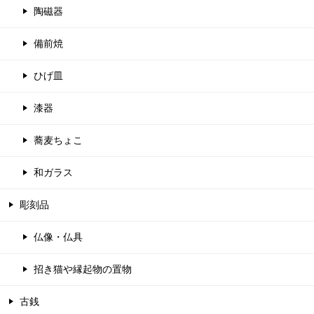
陶磁器
備前焼
ひげ皿
漆器
蕎麦ちょこ
和ガラス
彫刻品
仏像・仏具
招き猫や縁起物の置物
古銭