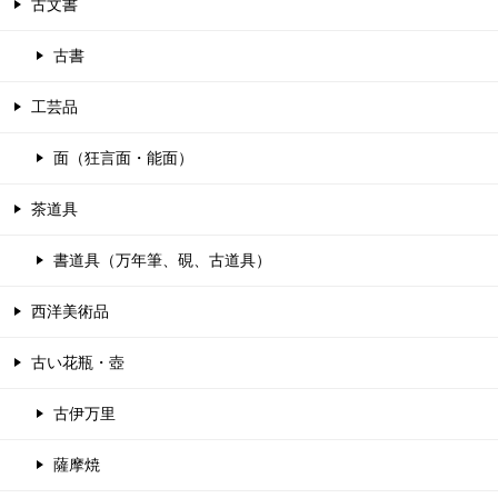
古文書
古書
工芸品
面（狂言面・能面）
茶道具
書道具（万年筆、硯、古道具）
西洋美術品
古い花瓶・壺
古伊万里
薩摩焼