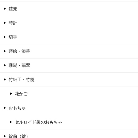
鎧兜
時計
切手
蒔絵・漆芸
珊瑚・翡翠
竹細工・竹籠
花かご
おもちゃ
セルロイド製のおもちゃ
錠前（鍵）