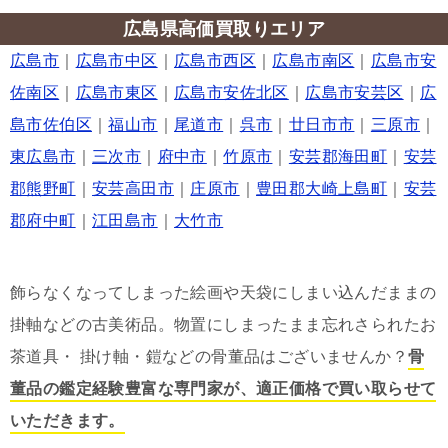
広島県高価買取りエリア
広島市
｜
広島市中区
｜
広島市西区
｜
広島市南区
｜
広島市安
佐南区
｜
広島市東区
｜
広島市安佐北区
｜
広島市安芸区
｜
広
島市佐伯区
｜
福山市
｜
尾道市
｜
呉市
｜
廿日市市
｜
三原市
｜
東広島市
｜
三次市
｜
府中市
｜
竹原市
｜
安芸郡海田町
｜
安芸
郡熊野町
｜
安芸高田市
｜
庄原市
｜
豊田郡大崎上島町
｜
安芸
郡府中町
｜
江田島市
｜
大竹市
飾らなくなってしまった絵画や天袋にしまい込んだままの
掛軸などの古美術品。物置にしまったまま忘れさられたお
茶道具・ 掛け軸・鎧などの骨董品はございませんか？
骨
董品の鑑定経験豊富な専門家が、適正価格で買い取らせて
いただきます。