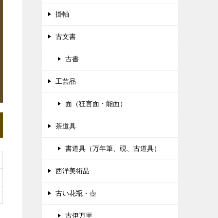
掛軸
古文書
古書
工芸品
面（狂言面・能面）
茶道具
書道具（万年筆、硯、古道具）
西洋美術品
古い花瓶・壺
古伊万里