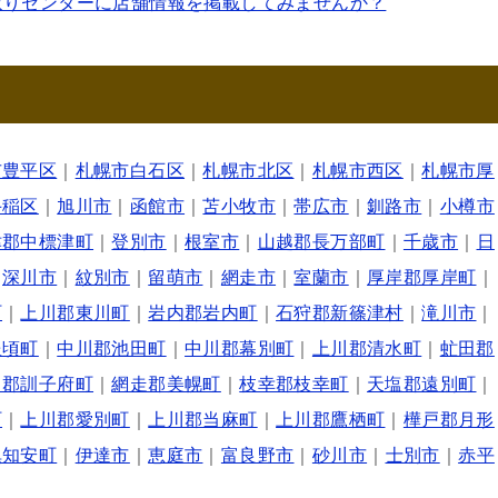
取りセンターに店舗情報を掲載してみませんか？
市豊平区
｜
札幌市白石区
｜
札幌市北区
｜
札幌市西区
｜
札幌市厚
手稲区
｜
旭川市
｜
函館市
｜
苫小牧市
｜
帯広市
｜
釧路市
｜
小樽市
津郡中標津町
｜
登別市
｜
根室市
｜
山越郡長万部町
｜
千歳市
｜
日
｜
深川市
｜
紋別市
｜
留萌市
｜
網走市
｜
室蘭市
｜
厚岸郡厚岸町
｜
町
｜
上川郡東川町
｜
岩内郡岩内町
｜
石狩郡新篠津村
｜
滝川市
｜
豊頃町
｜
中川郡池田町
｜
中川郡幕別町
｜
上川郡清水町
｜
虻田郡
呂郡訓子府町
｜
網走郡美幌町
｜
枝幸郡枝幸町
｜
天塩郡遠別町
｜
町
｜
上川郡愛別町
｜
上川郡当麻町
｜
上川郡鷹栖町
｜
樺戸郡月形
倶知安町
｜
伊達市
｜
恵庭市
｜
富良野市
｜
砂川市
｜
士別市
｜
赤平