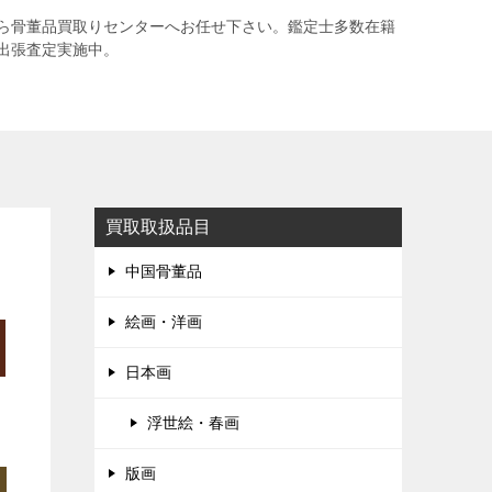
ら骨董品買取りセンターへお任せ下さい。鑑定士多数在籍
出張査定実施中。
買取取扱品目
中国骨董品
絵画・洋画
日本画
浮世絵・春画
版画