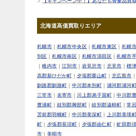
【キャンペーン中！】あなたも骨董品買
北海道高価買取りエリア
札幌市
｜
札幌市中央区
｜
札幌市東区
｜
札幌
別区
｜
札幌市南区
｜
札幌市清田区
｜
札幌市
｜
稚内市
｜
江別市
｜
岩見沢市
｜
北見市
｜
標
高郡新ひだか町
｜
夕張郡栗山町
｜
北広島市
釧路郡釧路町
｜
中川郡本別町
｜
浦河郡浦河
三笠市
｜
名寄市
｜
川上郡弟子屈町
｜
中川郡
豊浦町
｜
紋別郡興部町
｜
紋別郡遠軽町
｜
常
苫前郡羽幌町
｜
中川郡美深町
｜
上川郡美瑛
町
｜
夕張郡長沼町
｜
夕張郡由仁町
｜
虻田郡
市
｜
美唄市