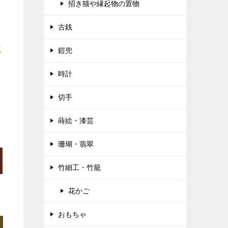
招き猫や縁起物の置物
古銭
正
鎧兜
時計
切手
蒔絵・漆芸
珊瑚・翡翠
竹細工・竹籠
花かご
おもちゃ