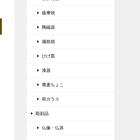
薩摩焼
陶磁器
備前焼
ひげ皿
漆器
蕎麦ちょこ
和ガラス
彫刻品
仏像・仏具