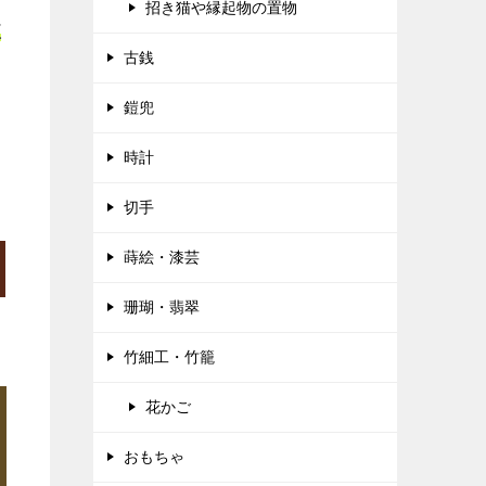
招き猫や縁起物の置物
正
古銭
鎧兜
時計
切手
蒔絵・漆芸
珊瑚・翡翠
竹細工・竹籠
花かご
おもちゃ