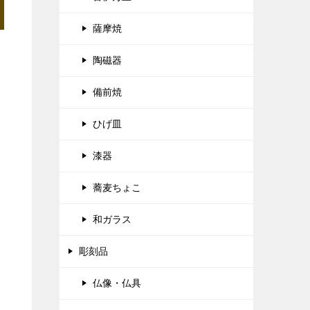
薩摩焼
陶磁器
備前焼
ひげ皿
漆器
蕎麦ちょこ
和ガラス
彫刻品
仏像・仏具