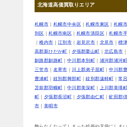
北海道高価買取りエリア
札幌市
｜
札幌市中央区
｜
札幌市東区
｜
札幌
別区
｜
札幌市南区
｜
札幌市清田区
｜
札幌市
｜
稚内市
｜
江別市
｜
岩見沢市
｜
北見市
｜
標
高郡新ひだか町
｜
夕張郡栗山町
｜
北広島市
釧路郡釧路町
｜
中川郡本別町
｜
浦河郡浦河
三笠市
｜
名寄市
｜
川上郡弟子屈町
｜
中川郡
豊浦町
｜
紋別郡興部町
｜
紋別郡遠軽町
｜
常
苫前郡羽幌町
｜
中川郡美深町
｜
上川郡美瑛
町
｜
夕張郡長沼町
｜
夕張郡由仁町
｜
虻田郡
市
｜
美唄市
飾らなくなってしまった絵画や天袋にしま