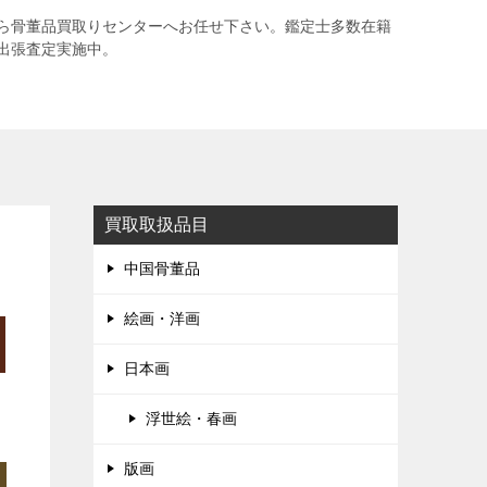
ら骨董品買取りセンターへお任せ下さい。鑑定士多数在籍
出張査定実施中。
買取取扱品目
中国骨董品
絵画・洋画
日本画
浮世絵・春画
版画