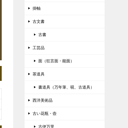
掛軸
古文書
古書
工芸品
面（狂言面・能面）
茶道具
書道具（万年筆、硯、古道具）
西洋美術品
古い花瓶・壺
古伊万里