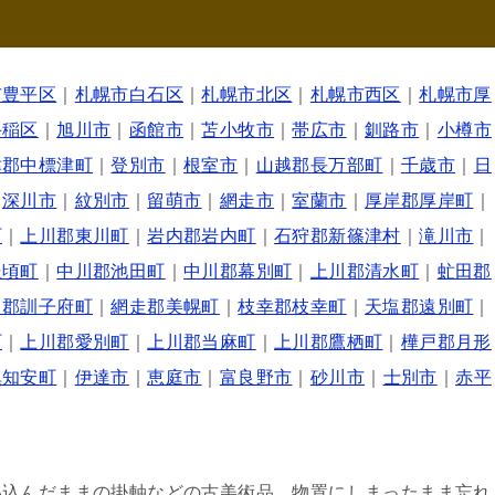
市豊平区
｜
札幌市白石区
｜
札幌市北区
｜
札幌市西区
｜
札幌市厚
手稲区
｜
旭川市
｜
函館市
｜
苫小牧市
｜
帯広市
｜
釧路市
｜
小樽市
津郡中標津町
｜
登別市
｜
根室市
｜
山越郡長万部町
｜
千歳市
｜
日
｜
深川市
｜
紋別市
｜
留萌市
｜
網走市
｜
室蘭市
｜
厚岸郡厚岸町
｜
町
｜
上川郡東川町
｜
岩内郡岩内町
｜
石狩郡新篠津村
｜
滝川市
｜
豊頃町
｜
中川郡池田町
｜
中川郡幕別町
｜
上川郡清水町
｜
虻田郡
呂郡訓子府町
｜
網走郡美幌町
｜
枝幸郡枝幸町
｜
天塩郡遠別町
｜
町
｜
上川郡愛別町
｜
上川郡当麻町
｜
上川郡鷹栖町
｜
樺戸郡月形
倶知安町
｜
伊達市
｜
恵庭市
｜
富良野市
｜
砂川市
｜
士別市
｜
赤平
い込んだままの掛軸などの古美術品。物置にしまったまま忘れ