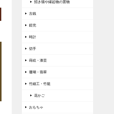
招き猫や縁起物の置物
古銭
鎧兜
時計
切手
蒔絵・漆芸
珊瑚・翡翠
竹細工・竹籠
花かご
おもちゃ