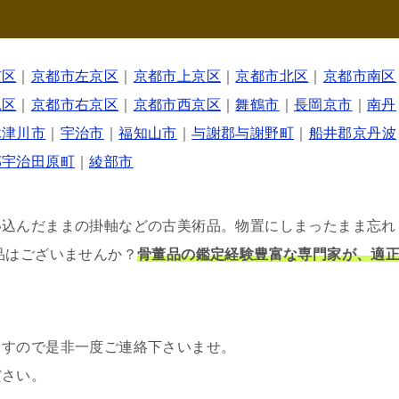
京区
｜
京都市左京区
｜
京都市上京区
｜
京都市北区
｜
京都市南区
見区
｜
京都市右京区
｜
京都市西京区
｜
舞鶴市
｜
長岡京市
｜
南丹
木津川市
｜
宇治市
｜
福知山市
｜
与謝郡与謝野町
｜
船井郡京丹波
郡宇治田原町
｜
綾部市
い込んだままの掛軸などの古美術品。物置にしまったまま忘れ
品はございませんか？
骨董品の鑑定経験豊富な専門家が、適
ますので是非一度ご連絡下さいませ。
ださい。