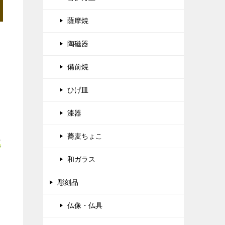
薩摩焼
陶磁器
備前焼
ひげ皿
漆器
蕎麦ちょこ
正
和ガラス
彫刻品
仏像・仏具