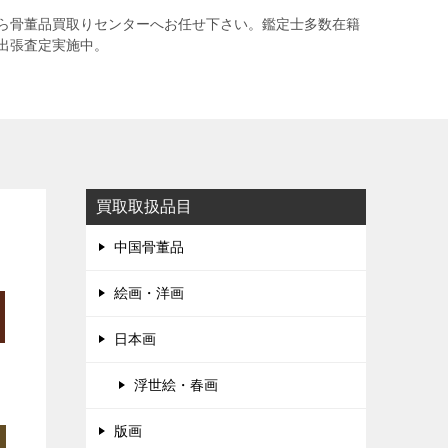
ら骨董品買取りセンターへお任せ下さい。鑑定士多数在籍
出張査定実施中。
買取取扱品目
中国骨董品
絵画・洋画
日本画
浮世絵・春画
版画