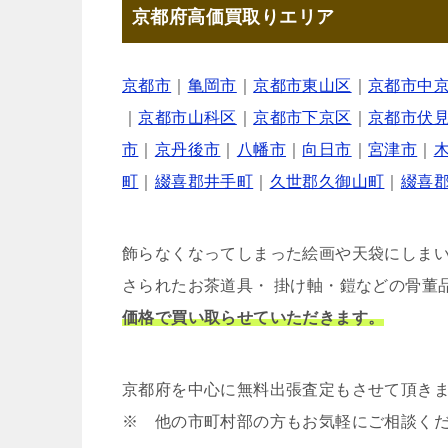
京都府高価買取りエリア
京都市
｜
亀岡市
｜
京都市東山区
｜
京都市中
｜
京都市山科区
｜
京都市下京区
｜
京都市伏
市
｜
京丹後市
｜
八幡市
｜
向日市
｜
宮津市
｜
町
｜
綴喜郡井手町
｜
久世郡久御山町
｜
綴喜
飾らなくなってしまった絵画や天袋にしま
さられたお茶道具・ 掛け軸・鎧などの骨董
価格で買い取らせていただきます。
京都府を中心に無料出張査定もさせて頂き
※ 他の市町村部の方もお気軽にご相談く