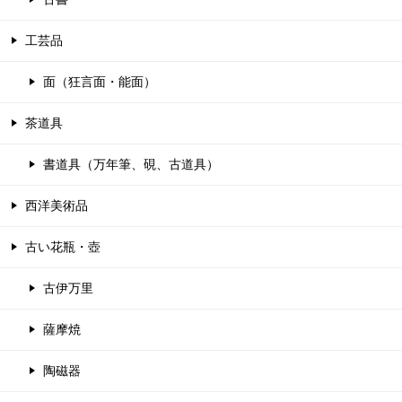
工芸品
面（狂言面・能面）
茶道具
書道具（万年筆、硯、古道具）
西洋美術品
古い花瓶・壺
古伊万里
薩摩焼
陶磁器