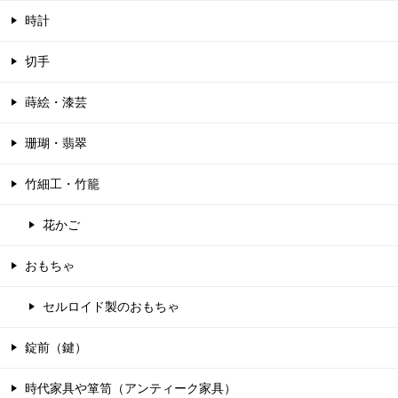
時計
切手
蒔絵・漆芸
珊瑚・翡翠
竹細工・竹籠
花かご
おもちゃ
セルロイド製のおもちゃ
錠前（鍵）
時代家具や箪笥（アンティーク家具）