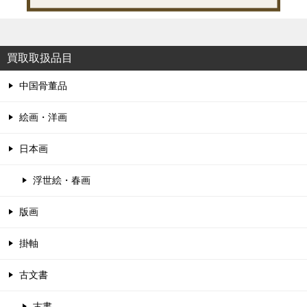
買取取扱品目
中国骨董品
絵画・洋画
日本画
浮世絵・春画
版画
掛軸
古文書
古書