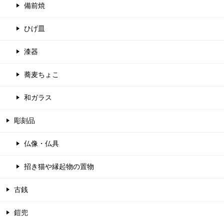
備前焼
ひげ皿
漆器
蕎麦ちょこ
和ガラス
彫刻品
仏像・仏具
招き猫や縁起物の置物
古銭
鎧兜