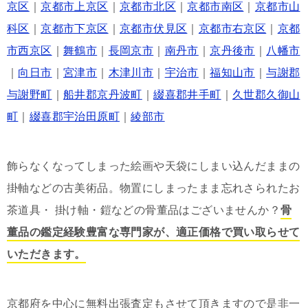
京区
｜
京都市上京区
｜
京都市北区
｜
京都市南区
｜
京都市山
科区
｜
京都市下京区
｜
京都市伏見区
｜
京都市右京区
｜
京都
市西京区
｜
舞鶴市
｜
長岡京市
｜
南丹市
｜
京丹後市
｜
八幡市
｜
向日市
｜
宮津市
｜
木津川市
｜
宇治市
｜
福知山市
｜
与謝郡
与謝野町
｜
船井郡京丹波町
｜
綴喜郡井手町
｜
久世郡久御山
町
｜
綴喜郡宇治田原町
｜
綾部市
飾らなくなってしまった絵画や天袋にしまい込んだままの
掛軸などの古美術品。物置にしまったまま忘れさられたお
茶道具・ 掛け軸・鎧などの骨董品はございませんか？
骨
董品の鑑定経験豊富な専門家が、適正価格で買い取らせて
いただきます。
京都府を中心に無料出張査定もさせて頂きますので是非一