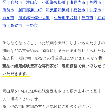
区
｜
倉敷市
｜
津山市
｜
小田郡矢掛町
｜
瀬戸内市
｜
笠岡市
｜
備前市
｜
勝田郡勝央町
｜
和気郡和気町
｜
総社市
｜
井原市
｜
新見市
｜
加賀郡吉備中央町
｜
久米郡美咲町
｜
浅口市
｜
真庭
市
｜
高梁市
｜
玉野市
飾らなくなってしまった絵画や天袋にしまい込んだままの
掛軸などの古美術品。物置にしまったまま忘れさられたお
茶道具・ 掛け軸・鎧などの骨董品はございませんか？
骨
董品の鑑定経験豊富な専門家が、適正価格で買い取らせて
いただきます。
岡山県を中心に無料出張査定もさせて頂きますので是非一
度ご連絡下さいませ。
※ 他の市町村部の方もお気軽にご相談ください。