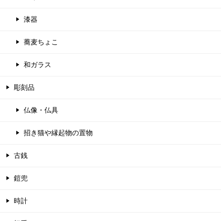
漆器
蕎麦ちょこ
和ガラス
彫刻品
仏像・仏具
招き猫や縁起物の置物
古銭
鎧兜
時計