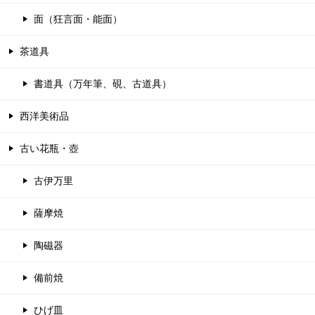
面（狂言面・能面）
茶道具
書道具（万年筆、硯、古道具）
西洋美術品
古い花瓶・壺
古伊万里
薩摩焼
陶磁器
備前焼
ひげ皿