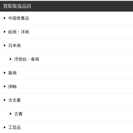
買取取扱品目
中国骨董品
絵画・洋画
日本画
浮世絵・春画
版画
掛軸
古文書
古書
工芸品