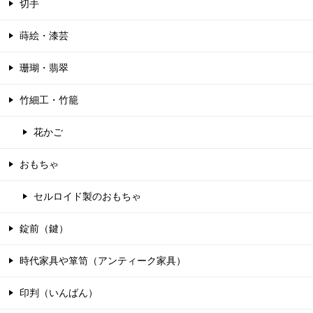
切手
蒔絵・漆芸
珊瑚・翡翠
竹細工・竹籠
花かご
おもちゃ
セルロイド製のおもちゃ
錠前（鍵）
時代家具や箪笥（アンティーク家具）
印判（いんばん）