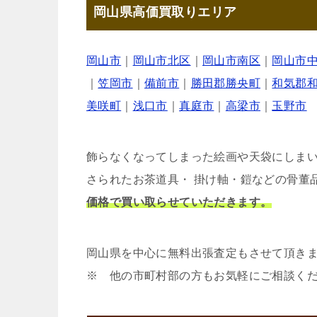
岡山県高価買取りエリア
岡山市
｜
岡山市北区
｜
岡山市南区
｜
岡山市
｜
笠岡市
｜
備前市
｜
勝田郡勝央町
｜
和気郡
美咲町
｜
浅口市
｜
真庭市
｜
高梁市
｜
玉野市
飾らなくなってしまった絵画や天袋にしま
さられたお茶道具・ 掛け軸・鎧などの骨董
価格で買い取らせていただきます。
岡山県を中心に無料出張査定もさせて頂き
※ 他の市町村部の方もお気軽にご相談く