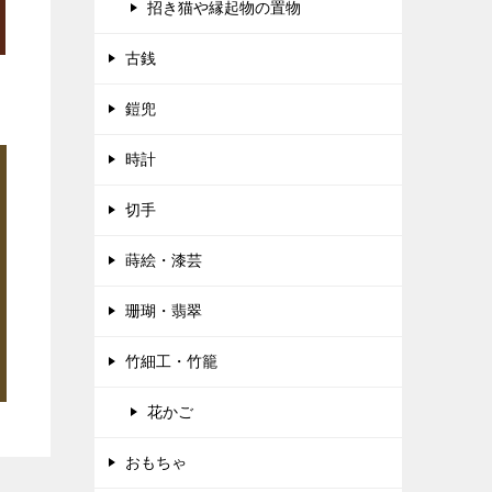
招き猫や縁起物の置物
古銭
鎧兜
時計
切手
蒔絵・漆芸
珊瑚・翡翠
竹細工・竹籠
花かご
おもちゃ