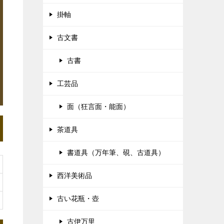
掛軸
古文書
古書
工芸品
面（狂言面・能面）
茶道具
書道具（万年筆、硯、古道具）
西洋美術品
古い花瓶・壺
古伊万里