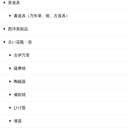
茶道具
書道具（万年筆、硯、古道具）
西洋美術品
古い花瓶・壺
古伊万里
薩摩焼
陶磁器
備前焼
ひげ皿
漆器