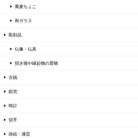
蕎麦ちょこ
和ガラス
彫刻品
仏像・仏具
招き猫や縁起物の置物
古銭
鎧兜
時計
切手
蒔絵・漆芸