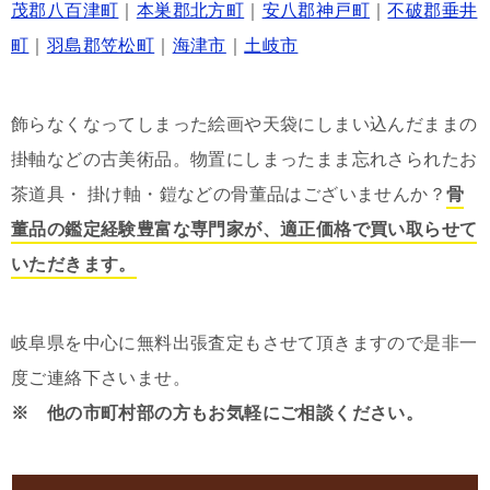
茂郡八百津町
｜
本巣郡北方町
｜
安八郡神戸町
｜
不破郡垂井
町
｜
羽島郡笠松町
｜
海津市
｜
土岐市
飾らなくなってしまった絵画や天袋にしまい込んだままの
掛軸などの古美術品。物置にしまったまま忘れさられたお
茶道具・ 掛け軸・鎧などの骨董品はございませんか？
骨
董品の鑑定経験豊富な専門家が、適正価格で買い取らせて
いただきます。
岐阜県を中心に無料出張査定もさせて頂きますので是非一
度ご連絡下さいませ。
※ 他の市町村部の方もお気軽にご相談ください。