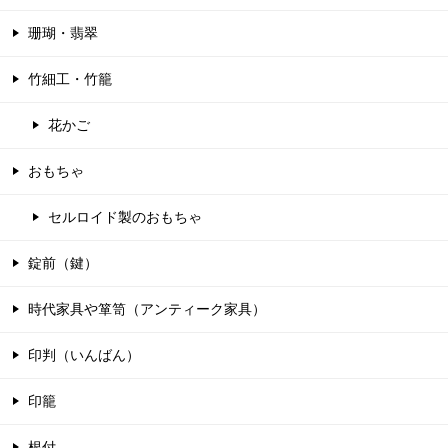
珊瑚・翡翠
竹細工・竹籠
花かご
おもちゃ
セルロイド製のおもちゃ
錠前（鍵）
時代家具や箪笥（アンティーク家具）
印判（いんばん）
印籠
根付