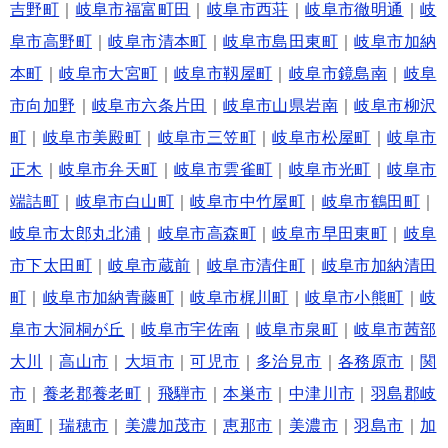
吉野町
｜
岐阜市福富町田
｜
岐阜市西荘
｜
岐阜市徹明通
｜
岐
阜市高野町
｜
岐阜市清本町
｜
岐阜市島田東町
｜
岐阜市加納
本町
｜
岐阜市大宮町
｜
岐阜市靱屋町
｜
岐阜市鏡島南
｜
岐阜
市向加野
｜
岐阜市六条片田
｜
岐阜市山県岩南
｜
岐阜市柳沢
町
｜
岐阜市美殿町
｜
岐阜市三笠町
｜
岐阜市松屋町
｜
岐阜市
正木
｜
岐阜市弁天町
｜
岐阜市雲雀町
｜
岐阜市光町
｜
岐阜市
端詰町
｜
岐阜市白山町
｜
岐阜市中竹屋町
｜
岐阜市鶴田町
｜
岐阜市太郎丸北浦
｜
岐阜市高森町
｜
岐阜市早田東町
｜
岐阜
市下太田町
｜
岐阜市蔵前
｜
岐阜市清住町
｜
岐阜市加納清田
町
｜
岐阜市加納青藤町
｜
岐阜市梶川町
｜
岐阜市小熊町
｜
岐
阜市大洞桐が丘
｜
岐阜市宇佐南
｜
岐阜市泉町
｜
岐阜市茜部
大川
｜
高山市
｜
大垣市
｜
可児市
｜
多治見市
｜
各務原市
｜
関
市
｜
養老郡養老町
｜
飛騨市
｜
本巣市
｜
中津川市
｜
羽島郡岐
南町
｜
瑞穂市
｜
美濃加茂市
｜
恵那市
｜
美濃市
｜
羽島市
｜
加