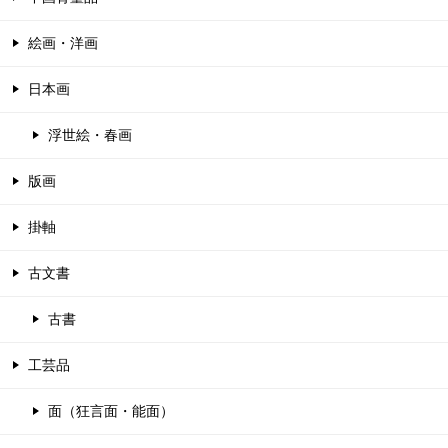
絵画・洋画
日本画
浮世絵・春画
版画
掛軸
古文書
古書
工芸品
面（狂言面・能面）