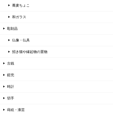
蕎麦ちょこ
和ガラス
彫刻品
仏像・仏具
招き猫や縁起物の置物
古銭
鎧兜
時計
切手
蒔絵・漆芸