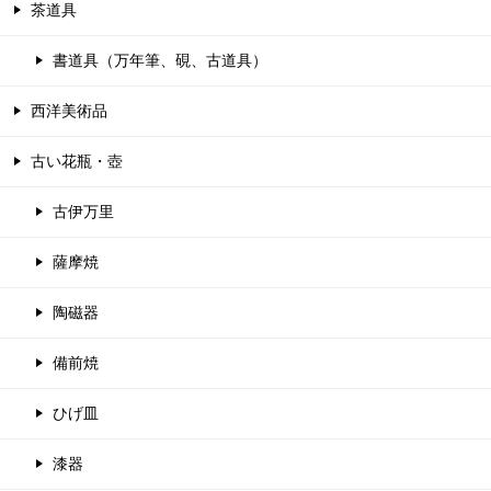
茶道具
書道具（万年筆、硯、古道具）
西洋美術品
古い花瓶・壺
古伊万里
薩摩焼
陶磁器
備前焼
ひげ皿
漆器