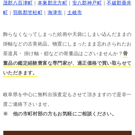
茂郡八百津町
｜
本巣郡北方町
｜
安八郡神戸町
｜
不破郡垂井
町
｜
羽島郡笠松町
｜
海津市
｜
土岐市
飾らなくなってしまった絵画や天袋にしまい込んだままの
掛軸などの古美術品。物置にしまったまま忘れさられたお
茶道具・ 掛け軸・鎧などの骨董品はございませんか？
骨
董品の鑑定経験豊富な専門家が、適正価格で買い取らせて
いただきます。
岐阜県を中心に無料出張査定もさせて頂きますので是非一
度ご連絡下さいませ。
※ 他の市町村部の方もお気軽にご相談ください。