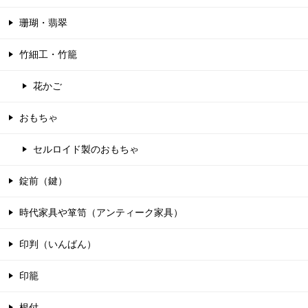
珊瑚・翡翠
竹細工・竹籠
花かご
おもちゃ
セルロイド製のおもちゃ
錠前（鍵）
時代家具や箪笥（アンティーク家具）
印判（いんばん）
印籠
根付