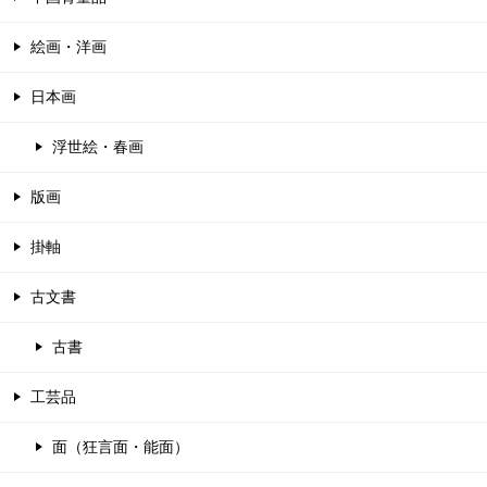
絵画・洋画
日本画
浮世絵・春画
版画
掛軸
古文書
古書
工芸品
面（狂言面・能面）