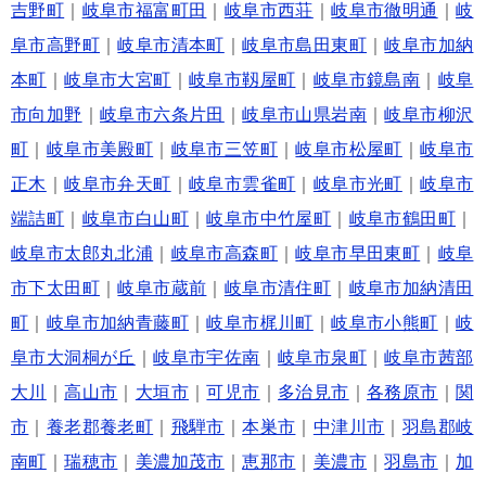
吉野町
｜
岐阜市福富町田
｜
岐阜市西荘
｜
岐阜市徹明通
｜
岐
阜市高野町
｜
岐阜市清本町
｜
岐阜市島田東町
｜
岐阜市加納
本町
｜
岐阜市大宮町
｜
岐阜市靱屋町
｜
岐阜市鏡島南
｜
岐阜
市向加野
｜
岐阜市六条片田
｜
岐阜市山県岩南
｜
岐阜市柳沢
町
｜
岐阜市美殿町
｜
岐阜市三笠町
｜
岐阜市松屋町
｜
岐阜市
正木
｜
岐阜市弁天町
｜
岐阜市雲雀町
｜
岐阜市光町
｜
岐阜市
端詰町
｜
岐阜市白山町
｜
岐阜市中竹屋町
｜
岐阜市鶴田町
｜
岐阜市太郎丸北浦
｜
岐阜市高森町
｜
岐阜市早田東町
｜
岐阜
市下太田町
｜
岐阜市蔵前
｜
岐阜市清住町
｜
岐阜市加納清田
町
｜
岐阜市加納青藤町
｜
岐阜市梶川町
｜
岐阜市小熊町
｜
岐
阜市大洞桐が丘
｜
岐阜市宇佐南
｜
岐阜市泉町
｜
岐阜市茜部
大川
｜
高山市
｜
大垣市
｜
可児市
｜
多治見市
｜
各務原市
｜
関
市
｜
養老郡養老町
｜
飛騨市
｜
本巣市
｜
中津川市
｜
羽島郡岐
南町
｜
瑞穂市
｜
美濃加茂市
｜
恵那市
｜
美濃市
｜
羽島市
｜
加