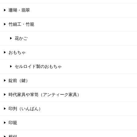
珊瑚・翡翠
竹細工・竹籠
花かご
おもちゃ
セルロイド製のおもちゃ
錠前（鍵）
時代家具や箪笥（アンティーク家具）
印判（いんばん）
印籠
根付