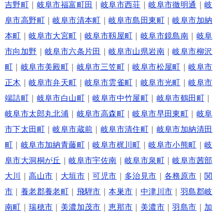
吉野町
｜
岐阜市福富町田
｜
岐阜市西荘
｜
岐阜市徹明通
｜
岐
阜市高野町
｜
岐阜市清本町
｜
岐阜市島田東町
｜
岐阜市加納
本町
｜
岐阜市大宮町
｜
岐阜市靱屋町
｜
岐阜市鏡島南
｜
岐阜
市向加野
｜
岐阜市六条片田
｜
岐阜市山県岩南
｜
岐阜市柳沢
町
｜
岐阜市美殿町
｜
岐阜市三笠町
｜
岐阜市松屋町
｜
岐阜市
正木
｜
岐阜市弁天町
｜
岐阜市雲雀町
｜
岐阜市光町
｜
岐阜市
端詰町
｜
岐阜市白山町
｜
岐阜市中竹屋町
｜
岐阜市鶴田町
｜
岐阜市太郎丸北浦
｜
岐阜市高森町
｜
岐阜市早田東町
｜
岐阜
市下太田町
｜
岐阜市蔵前
｜
岐阜市清住町
｜
岐阜市加納清田
町
｜
岐阜市加納青藤町
｜
岐阜市梶川町
｜
岐阜市小熊町
｜
岐
阜市大洞桐が丘
｜
岐阜市宇佐南
｜
岐阜市泉町
｜
岐阜市茜部
大川
｜
高山市
｜
大垣市
｜
可児市
｜
多治見市
｜
各務原市
｜
関
市
｜
養老郡養老町
｜
飛騨市
｜
本巣市
｜
中津川市
｜
羽島郡岐
南町
｜
瑞穂市
｜
美濃加茂市
｜
恵那市
｜
美濃市
｜
羽島市
｜
加