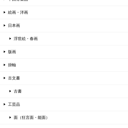
絵画・洋画
日本画
浮世絵・春画
版画
掛軸
古文書
古書
工芸品
面（狂言面・能面）