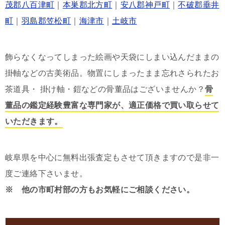
茂郡八百津町
｜
本巣郡北方町
｜
安八郡神戸町
｜
不破郡垂井
町
｜
羽島郡笠松町
｜
海津市
｜
土岐市
飾らなくなってしまった絵画や天袋にしまい込んだままの
掛軸などの古美術品。物置にしまったまま忘れさられたお
茶道具・ 掛け軸・鎧などの骨董品はございませんか？
骨
董品の鑑定経験豊富な専門家が、適正価格で買い取らせて
いただきます。
岐阜県を中心に無料出張査定もさせて頂きますので是非一
度ご連絡下さいませ。
※ 他の市町村部の方もお気軽にご相談ください。