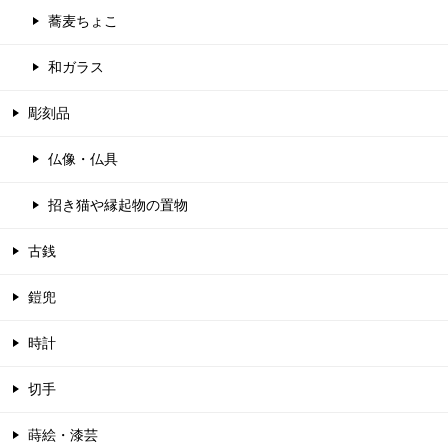
蕎麦ちょこ
和ガラス
彫刻品
仏像・仏具
招き猫や縁起物の置物
古銭
鎧兜
時計
切手
蒔絵・漆芸