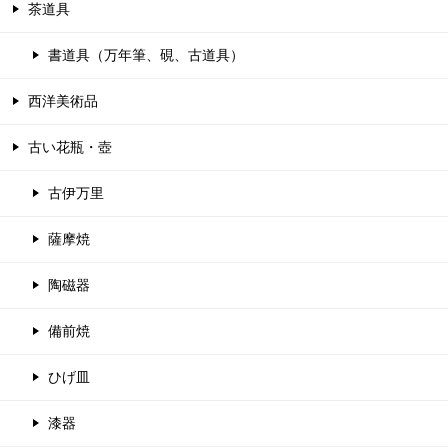
茶道具
書道具（万年筆、硯、古道具）
西洋美術品
古い花瓶・壺
古伊万里
薩摩焼
陶磁器
備前焼
ひげ皿
漆器