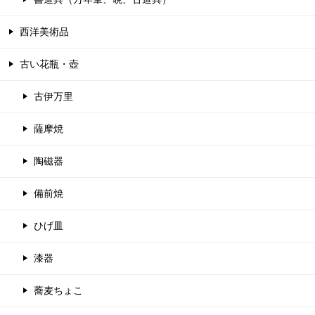
西洋美術品
古い花瓶・壺
古伊万里
薩摩焼
陶磁器
備前焼
ひげ皿
漆器
蕎麦ちょこ