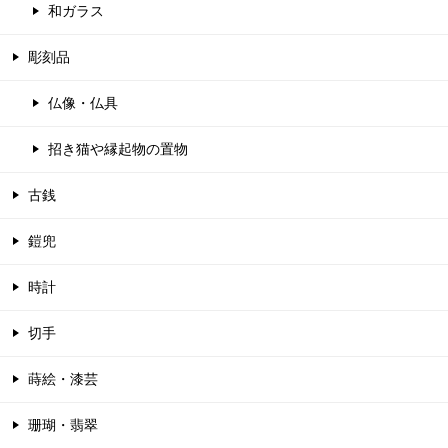
和ガラス
彫刻品
仏像・仏具
招き猫や縁起物の置物
古銭
鎧兜
時計
切手
蒔絵・漆芸
珊瑚・翡翠