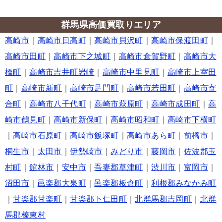
群馬県高価買取りエリア
高崎市
｜
高崎市日高町
｜
高崎市貝沢町
｜
高崎市保渡田町
｜
高崎市田町
｜
高崎市下之城町
｜
高崎市倉賀野町
｜
高崎市大
橋町
｜
高崎市吉井町岩崎
｜
高崎市中里見町
｜
高崎市上室田
町
｜
高崎市新町
｜
高崎市足門町
｜
高崎市若田町
｜
高崎市寄
合町
｜
高崎市八千代町
｜
高崎市萩原町
｜
高崎市成田町
｜
高
崎市鶴見町
｜
高崎市新保町
｜
高崎市昭和町
｜
高崎市下横町
｜
高崎市石原町
｜
高崎市飯塚町
｜
高崎市あら町
｜
前橋市
｜
桐生市
｜
太田市
｜
伊勢崎市
｜
みどり市
｜
藤岡市
｜
佐波郡玉
村町
｜
館林市
｜
安中市
｜
吾妻郡草津町
｜
渋川市
｜
富岡市
｜
沼田市
｜
邑楽郡大泉町
｜
邑楽郡板倉町
｜
利根郡みなかみ町
｜
甘楽郡甘楽町
｜
甘楽郡下仁田町
｜
北群馬郡吉岡町
｜
北群
馬郡榛東村