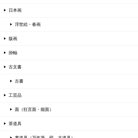
日本画
浮世絵・春画
版画
掛軸
古文書
古書
工芸品
面（狂言面・能面）
茶道具
書道具（万年筆、硯、古道具）