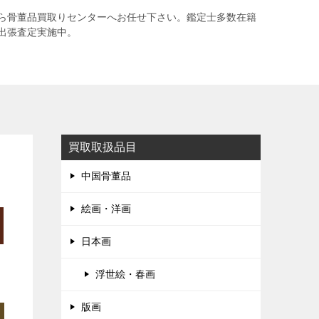
ら骨董品買取りセンターへお任せ下さい。鑑定士多数在籍
出張査定実施中。
買取取扱品目
中国骨董品
絵画・洋画
日本画
浮世絵・春画
版画