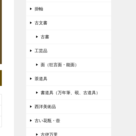
掛軸
古文書
古書
工芸品
面（狂言面・能面）
茶道具
書道具（万年筆、硯、古道具）
西洋美術品
古い花瓶・壺
古伊万里