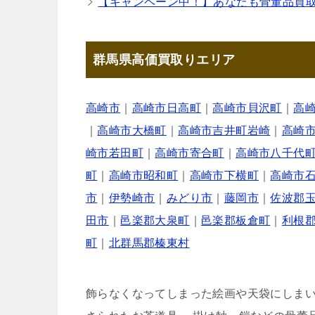
【キャンペーン中！】あなたも骨董品買
群馬県高価買取りエリア
高崎市
｜
高崎市日高町
｜
高崎市貝沢町
｜
高
｜
高崎市大橋町
｜
高崎市吉井町岩崎
｜
高崎
崎市若田町
｜
高崎市寄合町
｜
高崎市八千代
町
｜
高崎市昭和町
｜
高崎市下横町
｜
高崎市
市
｜
伊勢崎市
｜
みどり市
｜
藤岡市
｜
佐波郡
田市
｜
邑楽郡大泉町
｜
邑楽郡板倉町
｜
利根
町
｜
北群馬郡榛東村
飾らなくなってしまった絵画や天袋にしま