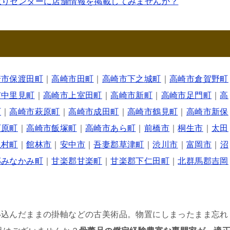
取りセンターに店舗情報を掲載してみませんか？
崎市保渡田町
｜
高崎市田町
｜
高崎市下之城町
｜
高崎市倉賀野町
市中里見町
｜
高崎市上室田町
｜
高崎市新町
｜
高崎市足門町
｜
高
町
｜
高崎市萩原町
｜
高崎市成田町
｜
高崎市鶴見町
｜
高崎市新保
石原町
｜
高崎市飯塚町
｜
高崎市あら町
｜
前橋市
｜
桐生市
｜
太田
玉村町
｜
館林市
｜
安中市
｜
吾妻郡草津町
｜
渋川市
｜
富岡市
｜
沼
郡みなかみ町
｜
甘楽郡甘楽町
｜
甘楽郡下仁田町
｜
北群馬郡吉岡
い込んだままの掛軸などの古美術品。物置にしまったまま忘れ