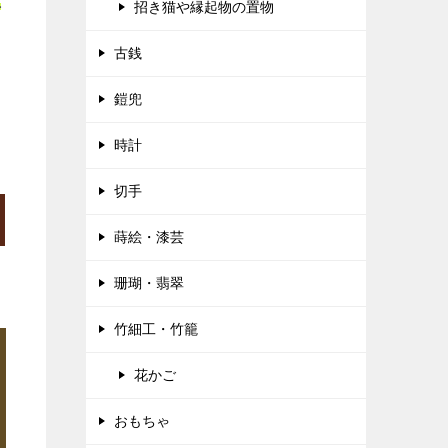
正
招き猫や縁起物の置物
古銭
鎧兜
時計
切手
蒔絵・漆芸
珊瑚・翡翠
竹細工・竹籠
花かご
おもちゃ