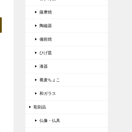
薩摩焼
陶磁器
備前焼
ひげ皿
漆器
蕎麦ちょこ
和ガラス
彫刻品
仏像・仏具