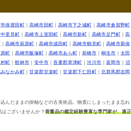
崎市保渡田町
｜
高崎市田町
｜
高崎市下之城町
｜
高崎市倉賀野町
市中里見町
｜
高崎市上室田町
｜
高崎市新町
｜
高崎市足門町
｜
高
町
｜
高崎市萩原町
｜
高崎市成田町
｜
高崎市鶴見町
｜
高崎市新保
石原町
｜
高崎市飯塚町
｜
高崎市あら町
｜
前橋市
｜
桐生市
｜
太田
玉村町
｜
館林市
｜
安中市
｜
吾妻郡草津町
｜
渋川市
｜
富岡市
｜
沼
郡みなかみ町
｜
甘楽郡甘楽町
｜
甘楽郡下仁田町
｜
北群馬郡吉岡
い込んだままの掛軸などの古美術品。物置にしまったまま忘れ
品はございませんか？
骨董品の鑑定経験豊富な専門家が、適