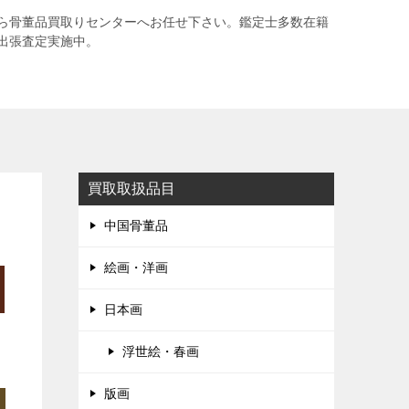
ら骨董品買取りセンターへお任せ下さい。鑑定士多数在籍
出張査定実施中。
買取取扱品目
中国骨董品
絵画・洋画
日本画
浮世絵・春画
版画