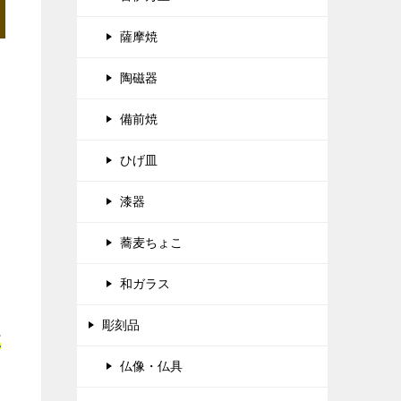
薩摩焼
陶磁器
備前焼
ひげ皿
漆器
蕎麦ちょこ
和ガラス
彫刻品
正
仏像・仏具