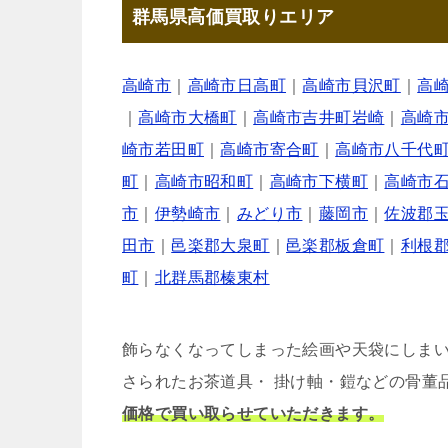
群馬県高価買取りエリア
高崎市
｜
高崎市日高町
｜
高崎市貝沢町
｜
高
｜
高崎市大橋町
｜
高崎市吉井町岩崎
｜
高崎
崎市若田町
｜
高崎市寄合町
｜
高崎市八千代
町
｜
高崎市昭和町
｜
高崎市下横町
｜
高崎市
市
｜
伊勢崎市
｜
みどり市
｜
藤岡市
｜
佐波郡
田市
｜
邑楽郡大泉町
｜
邑楽郡板倉町
｜
利根
町
｜
北群馬郡榛東村
飾らなくなってしまった絵画や天袋にしま
さられたお茶道具・ 掛け軸・鎧などの骨董
価格で買い取らせていただきます。