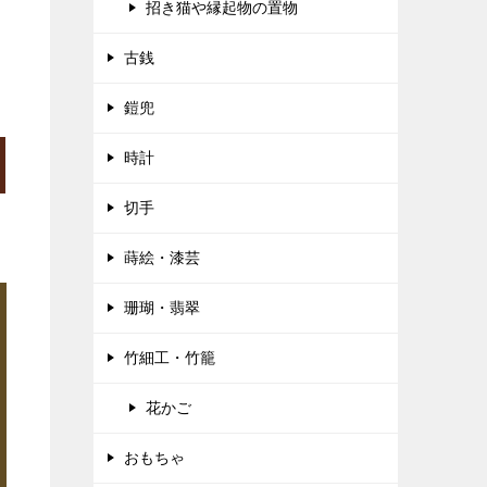
招き猫や縁起物の置物
古銭
鎧兜
時計
切手
蒔絵・漆芸
珊瑚・翡翠
竹細工・竹籠
花かご
おもちゃ