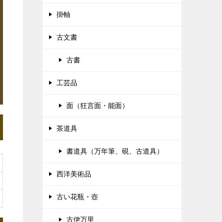
掛軸
古文書
古書
工芸品
面（狂言面・能面）
茶道具
書道具（万年筆、硯、古道具）
西洋美術品
古い花瓶・壺
古伊万里