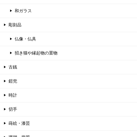
和ガラス
彫刻品
仏像・仏具
招き猫や縁起物の置物
古銭
鎧兜
時計
切手
蒔絵・漆芸