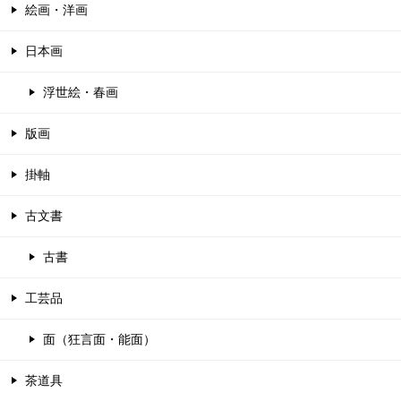
絵画・洋画
日本画
浮世絵・春画
版画
掛軸
古文書
古書
工芸品
面（狂言面・能面）
茶道具