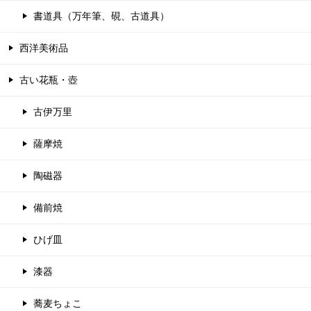
書道具（万年筆、硯、古道具）
西洋美術品
古い花瓶・壺
古伊万里
薩摩焼
陶磁器
備前焼
ひげ皿
漆器
蕎麦ちょこ