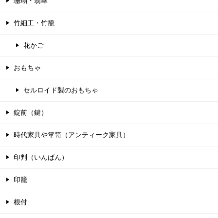
珊瑚・翡翠
竹細工・竹籠
花かご
おもちゃ
セルロイド製のおもちゃ
錠前（鍵）
時代家具や箪笥（アンティーク家具）
印判（いんばん）
印籠
根付