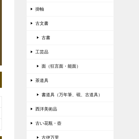
掛軸
古文書
古書
工芸品
面（狂言面・能面）
茶道具
書道具（万年筆、硯、古道具）
西洋美術品
古い花瓶・壺
古伊万里