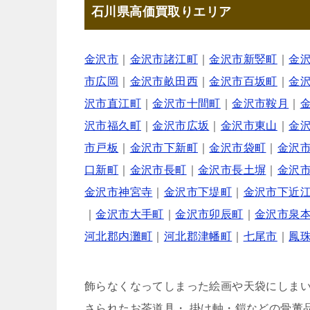
石川県高価買取りエリア
金沢市
｜
金沢市諸江町
｜
金沢市新竪町
｜
金
市広岡
｜
金沢市畝田西
｜
金沢市百坂町
｜
金
沢市直江町
｜
金沢市十間町
｜
金沢市鞍月
｜
沢市福久町
｜
金沢市広坂
｜
金沢市東山
｜
金
市戸板
｜
金沢市下新町
｜
金沢市袋町
｜
金沢
口新町
｜
金沢市長町
｜
金沢市長土塀
｜
金沢
金沢市神宮寺
｜
金沢市下堤町
｜
金沢市下近
｜
金沢市大手町
｜
金沢市卯辰町
｜
金沢市泉
河北郡内灘町
｜
河北郡津幡町
｜
七尾市
｜
鳳
飾らなくなってしまった絵画や天袋にしま
さられたお茶道具・ 掛け軸・鎧などの骨董