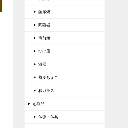
薩摩焼
陶磁器
備前焼
ひげ皿
漆器
蕎麦ちょこ
和ガラス
彫刻品
仏像・仏具
正