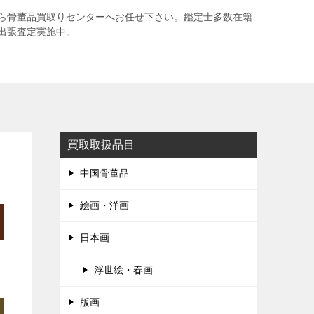
ら骨董品買取りセンターへお任せ下さい。鑑定士多数在籍
出張査定実施中。
買取取扱品目
中国骨董品
絵画・洋画
日本画
浮世絵・春画
版画