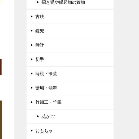
招き猫や縁起物の置物
古銭
鎧兜
時計
切手
蒔絵・漆芸
珊瑚・翡翠
竹細工・竹籠
花かご
おもちゃ