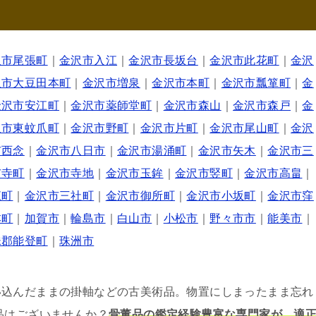
沢市尾張町
｜
金沢市入江
｜
金沢市長坂台
｜
金沢市此花町
｜
金沢
沢市大豆田本町
｜
金沢市増泉
｜
金沢市本町
｜
金沢市瓢箪町
｜
金
金沢市安江町
｜
金沢市薬師堂町
｜
金沢市森山
｜
金沢市森戸
｜
金
沢市東蚊爪町
｜
金沢市野町
｜
金沢市片町
｜
金沢市尾山町
｜
金沢
市西念
｜
金沢市八日市
｜
金沢市湯涌町
｜
金沢市矢木
｜
金沢市三
市寺町
｜
金沢市寺地
｜
金沢市玉鉾
｜
金沢市竪町
｜
金沢市高畠
｜
江町
｜
金沢市三社町
｜
金沢市御所町
｜
金沢市小坂町
｜
金沢市窪
本町
｜
加賀市
｜
輪島市
｜
白山市
｜
小松市
｜
野々市市
｜
能美市
｜
珠郡能登町
｜
珠洲市
い込んだままの掛軸などの古美術品。物置にしまったまま忘れ
品はございませんか？
骨董品の鑑定経験豊富な専門家が、適