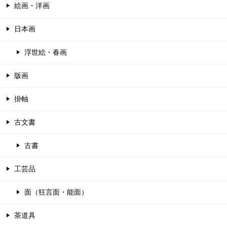
絵画・洋画
日本画
浮世絵・春画
版画
掛軸
古文書
古書
工芸品
面（狂言面・能面）
茶道具