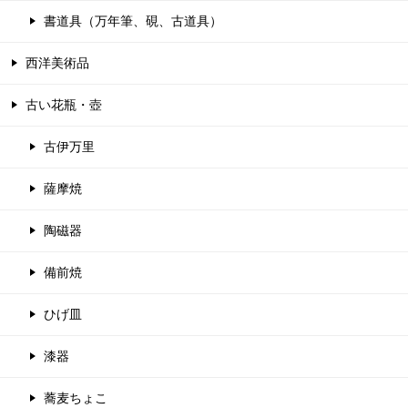
書道具（万年筆、硯、古道具）
西洋美術品
古い花瓶・壺
古伊万里
薩摩焼
陶磁器
備前焼
ひげ皿
漆器
蕎麦ちょこ