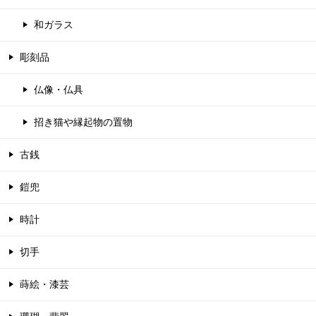
和ガラス
彫刻品
仏像・仏具
招き猫や縁起物の置物
古銭
鎧兜
時計
切手
蒔絵・漆芸