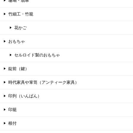
珊瑚・翡翠
竹細工・竹籠
花かご
おもちゃ
セルロイド製のおもちゃ
錠前（鍵）
時代家具や箪笥（アンティーク家具）
印判（いんばん）
印籠
根付