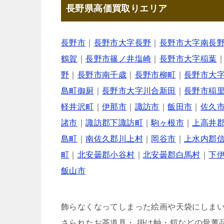
長野県高価買取りエリア
長野市
｜
長野市大字長野
｜
長野市大字南長
鶴賀
｜
長野市篠ノ井塩崎
｜
長野市大字稲葉
野
｜
長野市南千歳
｜
長野市柳町
｜
長野市大
島町御厨
｜
長野市大字川合新田
｜
長野市稲
軽井沢町
｜
伊那市
｜
諏訪市
｜
飯田市
｜
佐久
諸市
｜
諏訪郡下諏訪町
｜
駒ヶ根市
｜
上高井
島町
｜
南佐久郡川上村
｜
岡谷市
｜
上水内郡
町
｜
北安曇郡小谷村
｜
北安曇郡白馬村
｜
下
飯山市
飾らなくなってしまった絵画や天袋にしま
さられたお茶道具・ 掛け軸・鎧などの骨董