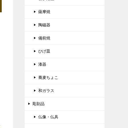
薩摩焼
陶磁器
備前焼
ひげ皿
漆器
蕎麦ちょこ
和ガラス
彫刻品
仏像・仏具
正