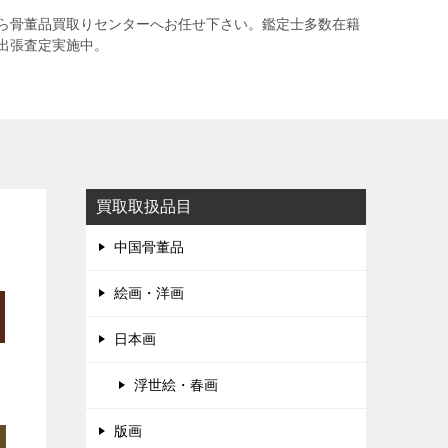
ら骨董品買取りセンターへお任せ下さい。鑑定士多数在籍
出張査定実施中。
買取取扱品目
中国骨董品
絵画・洋画
日本画
浮世絵・春画
版画