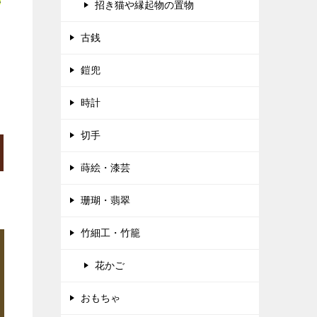
招き猫や縁起物の置物
古銭
鎧兜
時計
切手
蒔絵・漆芸
珊瑚・翡翠
竹細工・竹籠
花かご
おもちゃ