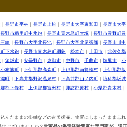
野
｜
長野市平林
｜
長野市上松
｜
長野市大字東和田
｜
長野市大字
｜
長野市稲里町中氷鉋
｜
長野市青木島町大塚
｜
長野市豊野町豊
字三輪
｜
長野市大字北長池
｜
長野市大字北尾張部
｜
長野市川中
里町下氷鉋
｜
長野市青木島町綱島
｜
松本市
｜
上田市
｜
北佐久郡
市
｜
須坂市
｜
安曇野市
｜
東御市
｜
中野市
｜
千曲市
｜
塩尻市
｜
小
郡小布施町
｜
下伊那郡高森町
｜
上伊那郡南箕輪村
｜
上伊那郡飯
信濃町
｜
下高井郡野沢温泉村
｜
下高井郡山ノ内町
｜
埴科郡坂城
伊那郡下條村
｜
上伊那郡宮田村
｜
諏訪郡原村
｜
小県郡青木村
｜
い込んだままの掛軸などの古美術品。物置にしまったまま忘れ
品はございませんか？
骨董品の鑑定経験豊富な専門家が、適