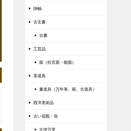
掛軸
古文書
古書
工芸品
面（狂言面・能面）
茶道具
書道具（万年筆、硯、古道具）
西洋美術品
古い花瓶・壺
古伊万里