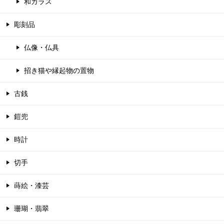
和ガラス
彫刻品
仏像・仏具
招き猫や縁起物の置物
古銭
鎧兜
時計
切手
蒔絵・漆芸
珊瑚・翡翠