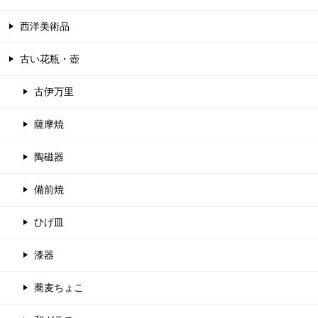
西洋美術品
古い花瓶・壺
古伊万里
薩摩焼
陶磁器
備前焼
ひげ皿
漆器
蕎麦ちょこ