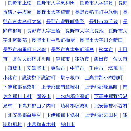
｜
長野市上松
｜
長野市大字東和田
｜
長野市大字鶴賀
｜
長野
市篠ノ井塩崎
｜
長野市大字稲葉
｜
長野市稲里町中氷鉋
｜
長
野市青木島町大塚
｜
長野市豊野町豊野
｜
長野市南千歳
｜
長
野市柳町
｜
長野市大字三輪
｜
長野市大字北長池
｜
長野市大
字北尾張部
｜
長野市川中島町御厨
｜
長野市大字川合新田
｜
長野市稲里町下氷鉋
｜
長野市青木島町綱島
｜
松本市
｜
上田
市
｜
北佐久郡軽井沢町
｜
伊那市
｜
諏訪市
｜
飯田市
｜
佐久市
｜
須坂市
｜
安曇野市
｜
東御市
｜
中野市
｜
千曲市
｜
塩尻市
｜
小諸市
｜
諏訪郡下諏訪町
｜
駒ヶ根市
｜
上高井郡小布施町
｜
下伊那郡高森町
｜
上伊那郡南箕輪村
｜
上伊那郡飯島町
｜
南
佐久郡川上村
｜
岡谷市
｜
上水内郡信濃町
｜
下高井郡野沢温
泉村
｜
下高井郡山ノ内町
｜
埴科郡坂城町
｜
北安曇郡小谷村
｜
北安曇郡白馬村
｜
下伊那郡下條村
｜
上伊那郡宮田村
｜
諏
訪郡原村
｜
小県郡青木村
｜
飯山市