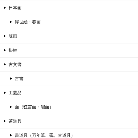
日本画
浮世絵・春画
版画
掛軸
古文書
古書
工芸品
面（狂言面・能面）
茶道具
書道具（万年筆、硯、古道具）