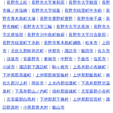
｜
長野市上松
｜
長野市大字東和田
｜
長野市大字鶴賀
｜
長野
市篠ノ井塩崎
｜
長野市大字稲葉
｜
長野市稲里町中氷鉋
｜
長
野市青木島町大塚
｜
長野市豊野町豊野
｜
長野市南千歳
｜
長
野市柳町
｜
長野市大字三輪
｜
長野市大字北長池
｜
長野市大
字北尾張部
｜
長野市川中島町御厨
｜
長野市大字川合新田
｜
長野市稲里町下氷鉋
｜
長野市青木島町綱島
｜
松本市
｜
上田
市
｜
北佐久郡軽井沢町
｜
伊那市
｜
諏訪市
｜
飯田市
｜
佐久市
｜
須坂市
｜
安曇野市
｜
東御市
｜
中野市
｜
千曲市
｜
塩尻市
｜
小諸市
｜
諏訪郡下諏訪町
｜
駒ヶ根市
｜
上高井郡小布施町
｜
下伊那郡高森町
｜
上伊那郡南箕輪村
｜
上伊那郡飯島町
｜
南
佐久郡川上村
｜
岡谷市
｜
上水内郡信濃町
｜
下高井郡野沢温
泉村
｜
下高井郡山ノ内町
｜
埴科郡坂城町
｜
北安曇郡小谷村
｜
北安曇郡白馬村
｜
下伊那郡下條村
｜
上伊那郡宮田村
｜
諏
訪郡原村
｜
小県郡青木村
｜
飯山市