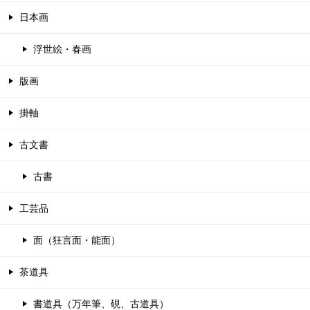
日本画
浮世絵・春画
版画
掛軸
古文書
古書
工芸品
面（狂言面・能面）
茶道具
書道具（万年筆、硯、古道具）