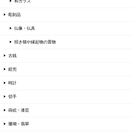
和ガラス
彫刻品
仏像・仏具
招き猫や縁起物の置物
古銭
鎧兜
時計
切手
蒔絵・漆芸
珊瑚・翡翠