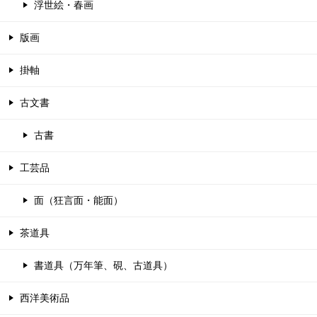
浮世絵・春画
版画
掛軸
古文書
古書
工芸品
面（狂言面・能面）
茶道具
書道具（万年筆、硯、古道具）
西洋美術品