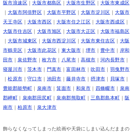
阪市浪速区
｜
大阪市都島区
｜
大阪市生野区
｜
大阪市東成区
｜
大阪市阿倍野区
｜
大阪市平野区
｜
大阪市淀川区
｜
大阪市
天王寺区
｜
大阪市西区
｜
大阪市住之江区
｜
大阪市西成区
｜
大阪市住吉区
｜
大阪市旭区
｜
大阪市大正区
｜
大阪市福島区
｜
大阪市城東区
｜
大阪市西淀川区
｜
大阪市東住吉区
｜
大阪
市鶴見区
｜
大阪市此花区
｜
東大阪市
｜
堺市
｜
豊中市
｜
岸和
田市
｜
泉佐野市
｜
枚方市
｜
八尾市
｜
高槻市
｜
河内長野市
｜
寝屋川市
｜
茨木市
｜
門真市
｜
富田林市
｜
吹田市
｜
羽曳野市
｜
松原市
｜
守口市
｜
池田市
｜
藤井寺市
｜
摂津市
｜
貝塚市
｜
豊能郡能勢町
｜
泉南市
｜
箕面市
｜
和泉市
｜
四條畷市
｜
泉南
郡岬町
｜
泉南郡田尻町
｜
泉南郡熊取町
｜
三島郡島本町
｜
阪
南市
｜
柏原市
｜
泉大津市
飾らなくなってしまった絵画や天袋にしまい込んだままの