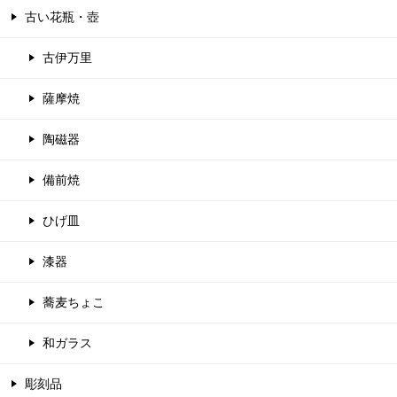
古い花瓶・壺
古伊万里
薩摩焼
陶磁器
備前焼
ひげ皿
漆器
蕎麦ちょこ
和ガラス
彫刻品