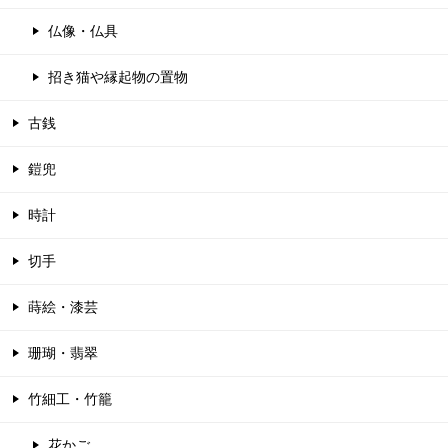
仏像・仏具
招き猫や縁起物の置物
古銭
鎧兜
時計
切手
蒔絵・漆芸
珊瑚・翡翠
竹細工・竹籠
花かご