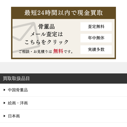
買取取扱品目
中国骨董品
絵画・洋画
日本画