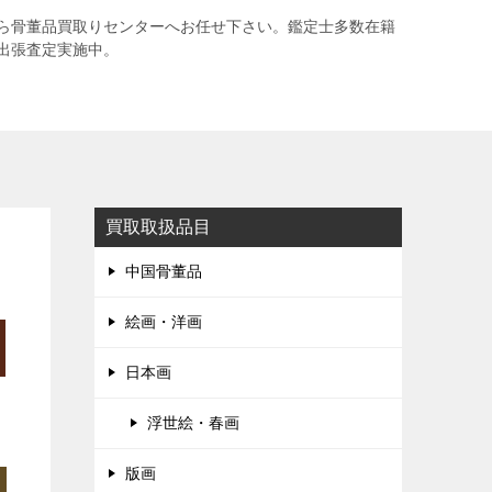
ら骨董品買取りセンターへお任せ下さい。鑑定士多数在籍
出張査定実施中。
買取取扱品目
中国骨董品
絵画・洋画
日本画
浮世絵・春画
版画