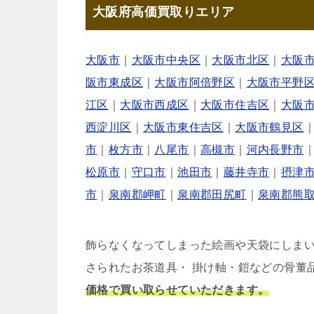
大阪府高価買取りエリア
大阪市
｜
大阪市中央区
｜
大阪市北区
｜
大阪
阪市東成区
｜
大阪市阿倍野区
｜
大阪市平野
江区
｜
大阪市西成区
｜
大阪市住吉区
｜
大阪
西淀川区
｜
大阪市東住吉区
｜
大阪市鶴見区
市
｜
枚方市
｜
八尾市
｜
高槻市
｜
河内長野市
松原市
｜
守口市
｜
池田市
｜
藤井寺市
｜
摂津
市
｜
泉南郡岬町
｜
泉南郡田尻町
｜
泉南郡熊
飾らなくなってしまった絵画や天袋にしま
さられたお茶道具・ 掛け軸・鎧などの骨董
価格で買い取らせていただきます。