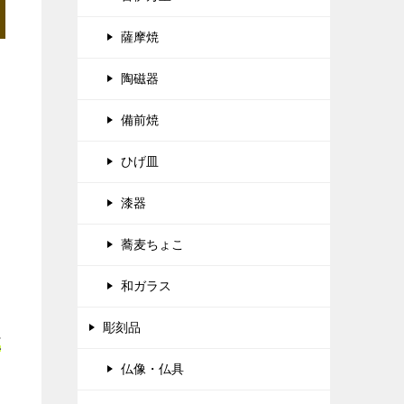
薩摩焼
陶磁器
備前焼
ひげ皿
漆器
蕎麦ちょこ
和ガラス
彫刻品
正
仏像・仏具