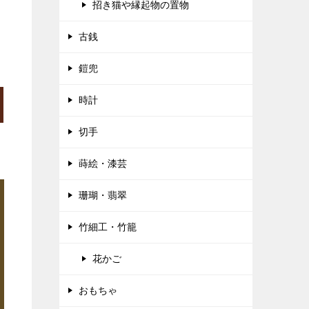
招き猫や縁起物の置物
古銭
鎧兜
時計
切手
蒔絵・漆芸
珊瑚・翡翠
竹細工・竹籠
花かご
おもちゃ