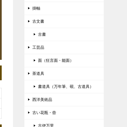
掛軸
古文書
古書
工芸品
面（狂言面・能面）
茶道具
書道具（万年筆、硯、古道具）
西洋美術品
古い花瓶・壺
古伊万里