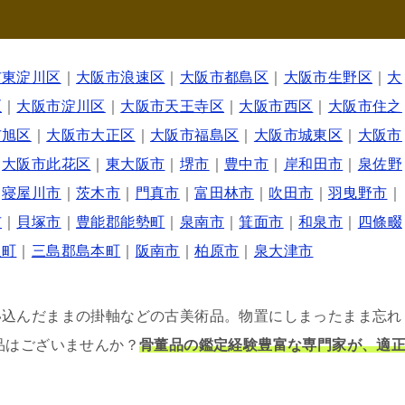
市東淀川区
｜
大阪市浪速区
｜
大阪市都島区
｜
大阪市生野区
｜
大
区
｜
大阪市淀川区
｜
大阪市天王寺区
｜
大阪市西区
｜
大阪市住之
市旭区
｜
大阪市大正区
｜
大阪市福島区
｜
大阪市城東区
｜
大阪市
｜
大阪市此花区
｜
東大阪市
｜
堺市
｜
豊中市
｜
岸和田市
｜
泉佐野
｜
寝屋川市
｜
茨木市
｜
門真市
｜
富田林市
｜
吹田市
｜
羽曳野市
｜
市
｜
貝塚市
｜
豊能郡能勢町
｜
泉南市
｜
箕面市
｜
和泉市
｜
四條畷
取町
｜
三島郡島本町
｜
阪南市
｜
柏原市
｜
泉大津市
い込んだままの掛軸などの古美術品。物置にしまったまま忘れ
品はございませんか？
骨董品の鑑定経験豊富な専門家が、適