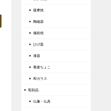
薩摩焼
陶磁器
備前焼
ひげ皿
漆器
蕎麦ちょこ
和ガラス
彫刻品
仏像・仏具