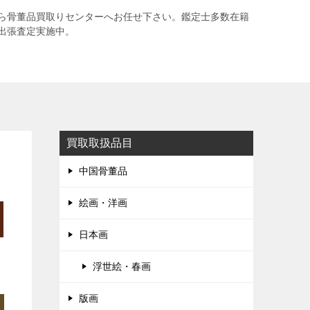
ら骨董品買取りセンターへお任せ下さい。鑑定士多数在籍
出張査定実施中。
買取取扱品目
中国骨董品
絵画・洋画
日本画
浮世絵・春画
版画