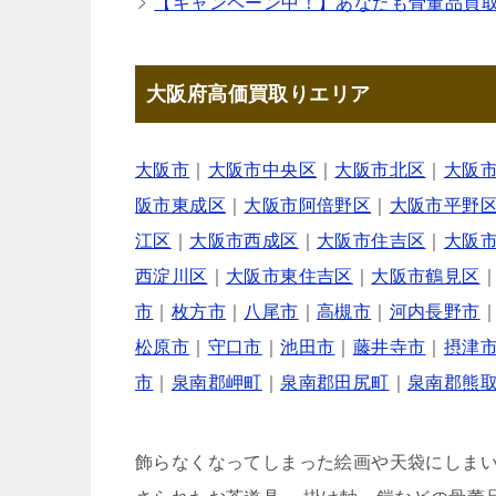
【キャンペーン中！】あなたも骨董品買
大阪府高価買取りエリア
大阪市
｜
大阪市中央区
｜
大阪市北区
｜
大阪
阪市東成区
｜
大阪市阿倍野区
｜
大阪市平野
江区
｜
大阪市西成区
｜
大阪市住吉区
｜
大阪
西淀川区
｜
大阪市東住吉区
｜
大阪市鶴見区
市
｜
枚方市
｜
八尾市
｜
高槻市
｜
河内長野市
松原市
｜
守口市
｜
池田市
｜
藤井寺市
｜
摂津
市
｜
泉南郡岬町
｜
泉南郡田尻町
｜
泉南郡熊
飾らなくなってしまった絵画や天袋にしま