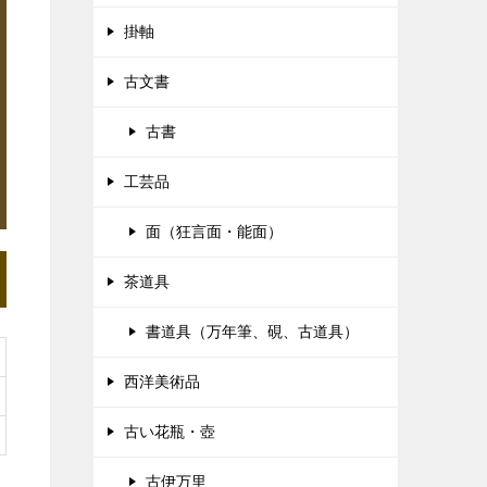
掛軸
古文書
古書
工芸品
面（狂言面・能面）
茶道具
書道具（万年筆、硯、古道具）
西洋美術品
古い花瓶・壺
古伊万里