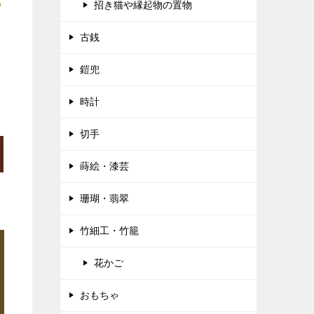
正
招き猫や縁起物の置物
古銭
鎧兜
時計
切手
蒔絵・漆芸
珊瑚・翡翠
竹細工・竹籠
花かご
おもちゃ