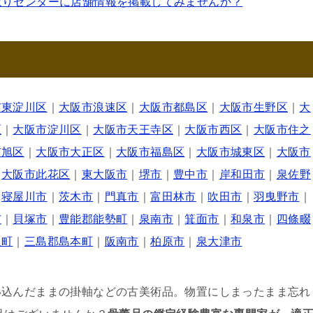
取りセンターに店舗情報を掲載してみませんか？
市東淀川区
｜
大阪市浪速区
｜
大阪市都島区
｜
大阪市生野区
｜
大
区
｜
大阪市淀川区
｜
大阪市天王寺区
｜
大阪市西区
｜
大阪市住之
市旭区
｜
大阪市大正区
｜
大阪市福島区
｜
大阪市城東区
｜
大阪市
｜
大阪市此花区
｜
東大阪市
｜
堺市
｜
豊中市
｜
岸和田市
｜
泉佐野
｜
寝屋川市
｜
茨木市
｜
門真市
｜
富田林市
｜
吹田市
｜
羽曳野市
｜
市
｜
貝塚市
｜
豊能郡能勢町
｜
泉南市
｜
箕面市
｜
和泉市
｜
四條畷
取町
｜
三島郡島本町
｜
阪南市
｜
柏原市
｜
泉大津市
い込んだままの掛軸などの古美術品。物置にしまったまま忘れ