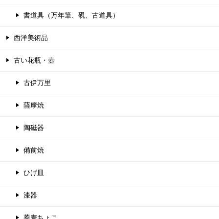
書道具（万年筆、硯、古道具）
西洋美術品
古い花瓶・壺
古伊万里
薩摩焼
陶磁器
備前焼
ひげ皿
漆器
蕎麦ちょこ