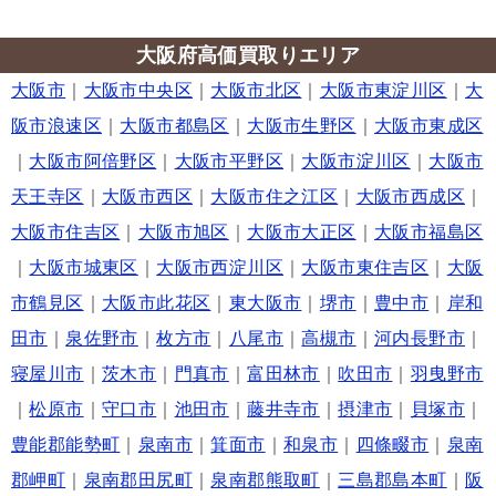
大阪府高価買取りエリア
大阪市
｜
大阪市中央区
｜
大阪市北区
｜
大阪市東淀川区
｜
大
阪市浪速区
｜
大阪市都島区
｜
大阪市生野区
｜
大阪市東成区
｜
大阪市阿倍野区
｜
大阪市平野区
｜
大阪市淀川区
｜
大阪市
天王寺区
｜
大阪市西区
｜
大阪市住之江区
｜
大阪市西成区
｜
大阪市住吉区
｜
大阪市旭区
｜
大阪市大正区
｜
大阪市福島区
｜
大阪市城東区
｜
大阪市西淀川区
｜
大阪市東住吉区
｜
大阪
市鶴見区
｜
大阪市此花区
｜
東大阪市
｜
堺市
｜
豊中市
｜
岸和
田市
｜
泉佐野市
｜
枚方市
｜
八尾市
｜
高槻市
｜
河内長野市
｜
寝屋川市
｜
茨木市
｜
門真市
｜
富田林市
｜
吹田市
｜
羽曳野市
｜
松原市
｜
守口市
｜
池田市
｜
藤井寺市
｜
摂津市
｜
貝塚市
｜
豊能郡能勢町
｜
泉南市
｜
箕面市
｜
和泉市
｜
四條畷市
｜
泉南
郡岬町
｜
泉南郡田尻町
｜
泉南郡熊取町
｜
三島郡島本町
｜
阪