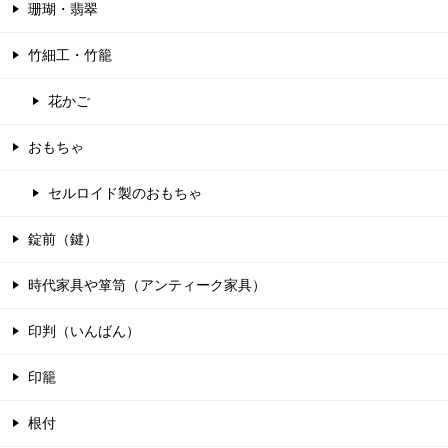
珊瑚・翡翠
竹細工・竹籠
花かご
おもちゃ
セルロイド製のおもちゃ
錠前（鍵）
時代家具や箪笥（アンティーク家具）
印判（いんばん）
印籠
根付