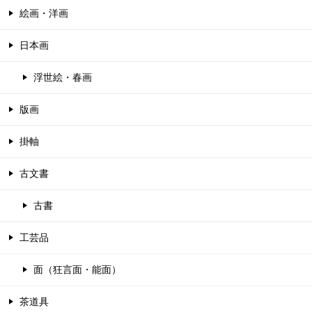
絵画・洋画
日本画
浮世絵・春画
版画
掛軸
古文書
古書
工芸品
面（狂言面・能面）
茶道具