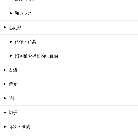
和ガラス
彫刻品
仏像・仏具
招き猫や縁起物の置物
古銭
鎧兜
時計
切手
蒔絵・漆芸