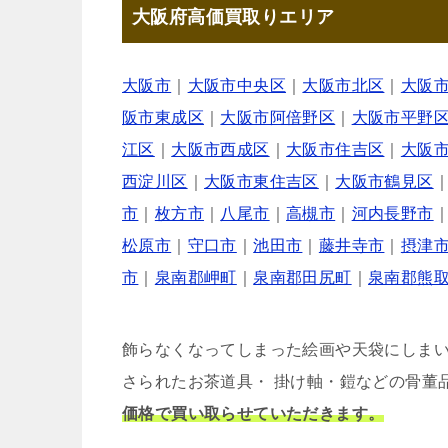
大阪府高価買取りエリア
大阪市
｜
大阪市中央区
｜
大阪市北区
｜
大阪
阪市東成区
｜
大阪市阿倍野区
｜
大阪市平野
江区
｜
大阪市西成区
｜
大阪市住吉区
｜
大阪
西淀川区
｜
大阪市東住吉区
｜
大阪市鶴見区
市
｜
枚方市
｜
八尾市
｜
高槻市
｜
河内長野市
松原市
｜
守口市
｜
池田市
｜
藤井寺市
｜
摂津
市
｜
泉南郡岬町
｜
泉南郡田尻町
｜
泉南郡熊
飾らなくなってしまった絵画や天袋にしま
さられたお茶道具・ 掛け軸・鎧などの骨董
価格で買い取らせていただきます。