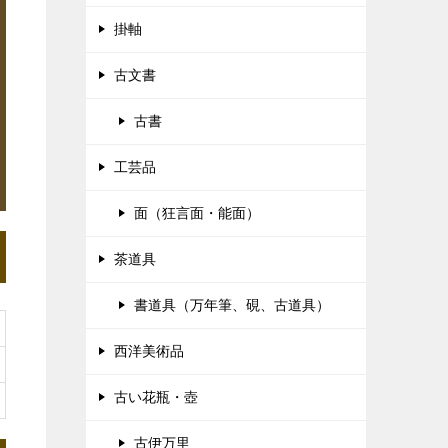
掛軸
古文書
古書
工芸品
面（狂言面・能面）
茶道具
書道具（万年筆、硯、古道具）
西洋美術品
古い花瓶・壺
古伊万里