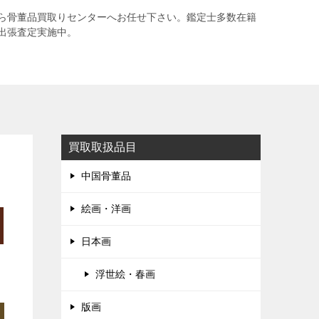
ら骨董品買取りセンターへお任せ下さい。鑑定士多数在籍
出張査定実施中。
買取取扱品目
中国骨董品
絵画・洋画
日本画
浮世絵・春画
版画