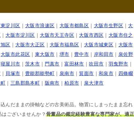
市東淀川区
｜
大阪市浪速区
｜
大阪市都島区
｜
大阪市生野区
｜
大
区
｜
大阪市淀川区
｜
大阪市天王寺区
｜
大阪市西区
｜
大阪市住之
市旭区
｜
大阪市大正区
｜
大阪市福島区
｜
大阪市城東区
｜
大阪市
｜
大阪市此花区
｜
東大阪市
｜
堺市
｜
豊中市
｜
岸和田市
｜
泉佐野
｜
寝屋川市
｜
茨木市
｜
門真市
｜
富田林市
｜
吹田市
｜
羽曳野市
｜
市
｜
貝塚市
｜
豊能郡能勢町
｜
泉南市
｜
箕面市
｜
和泉市
｜
四條畷
取町
｜
三島郡島本町
｜
阪南市
｜
柏原市
｜
泉大津市
い込んだままの掛軸などの古美術品。物置にしまったまま忘れ
品はございませんか？
骨董品の鑑定経験豊富な専門家が、適