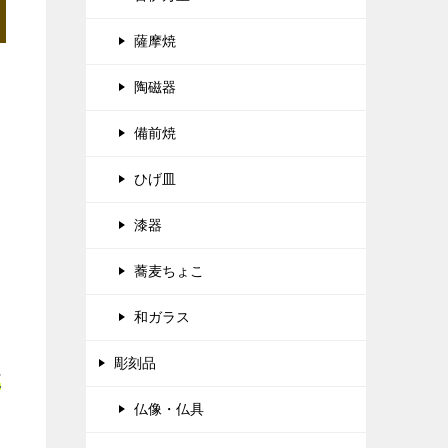
薩摩焼
陶磁器
備前焼
ひげ皿
漆器
蕎麦ちょこ
和ガラス
彫刻品
正
仏像・仏具