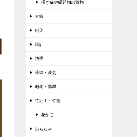
招き猫や縁起物の置物
古銭
鎧兜
時計
切手
蒔絵・漆芸
珊瑚・翡翠
竹細工・竹籠
花かご
おもちゃ