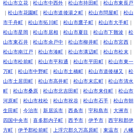
松山市立花
｜
松山市中西外
｜
松山市持田町
｜
松山市東長戸
｜
松山市花園町
｜
松山市道後湯之町
｜
松山市問屋町
｜
松山
市千舟町
｜
松山市拓川町
｜
松山市鷹子町
｜
松山市大手町
｜
松山市星岡
｜
松山市居相
｜
松山市夏目
｜
松山市下難波
｜
松
山市東石井
｜
松山市余戸中
｜
松山市柳井町
｜
松山市宮西
｜
松山市南江戸
｜
松山市湊町
｜
松山市溝辺町
｜
松山市松末
｜
松山市松前町
｜
松山市平和通
｜
松山市平田町
｜
松山市東一
万町
｜
松山市中野町
｜
松山市土橋町
｜
松山市道後樋又
｜
松
山市土居田町
｜
松山市高井町
｜
松山市末広町
｜
松山市清水
町
｜
松山市桑原
｜
松山市北吉田町
｜
松山市来住町
｜
松山市
河原町
｜
松山市枝松
｜
松山市祝谷
｜
松山市石手
｜
松山市朝
生田町
｜
今治市
｜
新居浜市
｜
西条市
｜
宇和島市
｜
大洲市
｜
四国中央市
｜
喜多郡内子町
｜
西予市
｜
伊予市
｜
西宇和郡伊
方町
｜
伊予郡松前町
｜
上浮穴郡久万高原町
｜
東温市
｜
八幡