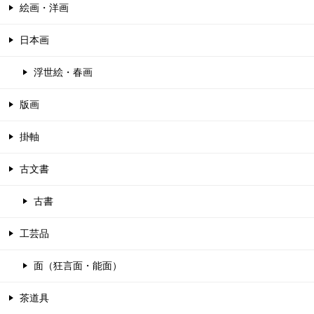
絵画・洋画
日本画
浮世絵・春画
版画
掛軸
古文書
古書
工芸品
面（狂言面・能面）
茶道具