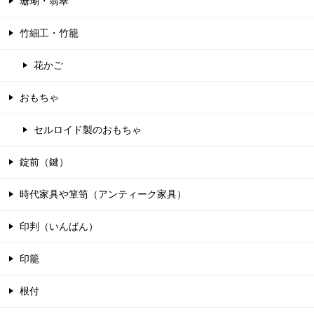
珊瑚・翡翠
竹細工・竹籠
花かご
おもちゃ
セルロイド製のおもちゃ
錠前（鍵）
時代家具や箪笥（アンティーク家具）
印判（いんばん）
印籠
根付