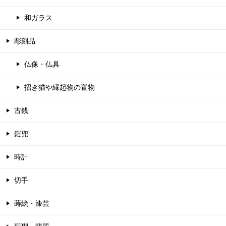
和ガラス
彫刻品
仏像・仏具
招き猫や縁起物の置物
古銭
鎧兜
時計
切手
蒔絵・漆芸