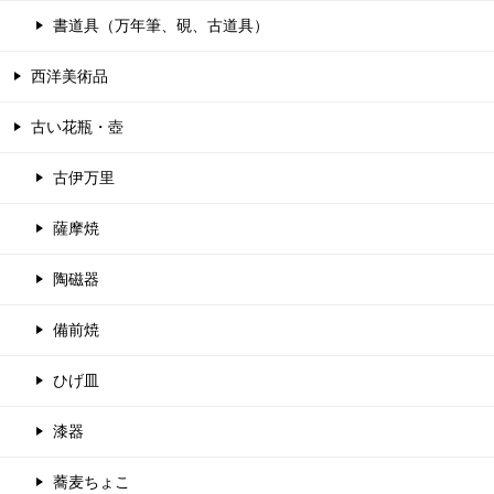
書道具（万年筆、硯、古道具）
西洋美術品
古い花瓶・壺
古伊万里
薩摩焼
陶磁器
備前焼
ひげ皿
漆器
蕎麦ちょこ