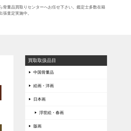
ら骨董品買取りセンターへお任せ下さい。鑑定士多数在籍
出張査定実施中。
買取取扱品目
中国骨董品
絵画・洋画
日本画
浮世絵・春画
版画