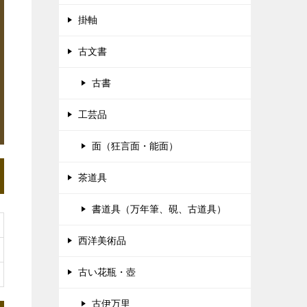
掛軸
古文書
古書
工芸品
面（狂言面・能面）
茶道具
書道具（万年筆、硯、古道具）
西洋美術品
古い花瓶・壺
古伊万里