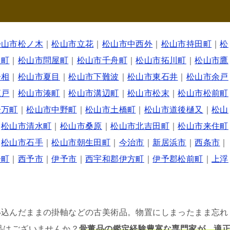
松山市松ノ木
｜
松山市立花
｜
松山市中西外
｜
松山市持田町
｜
松
之町
｜
松山市問屋町
｜
松山市千舟町
｜
松山市拓川町
｜
松山市鷹
居相
｜
松山市夏目
｜
松山市下難波
｜
松山市東石井
｜
松山市余戸
江戸
｜
松山市湊町
｜
松山市溝辺町
｜
松山市松末
｜
松山市松前町
一万町
｜
松山市中野町
｜
松山市土橋町
｜
松山市道後樋又
｜
松山
｜
松山市清水町
｜
松山市桑原
｜
松山市北吉田町
｜
松山市来住町
｜
松山市石手
｜
松山市朝生田町
｜
今治市
｜
新居浜市
｜
西条市
｜
子町
｜
西予市
｜
伊予市
｜
西宇和郡伊方町
｜
伊予郡松前町
｜
上浮
い込んだままの掛軸などの古美術品。物置にしまったまま忘れ
品はございませんか？
骨董品の鑑定経験豊富な専門家が、適