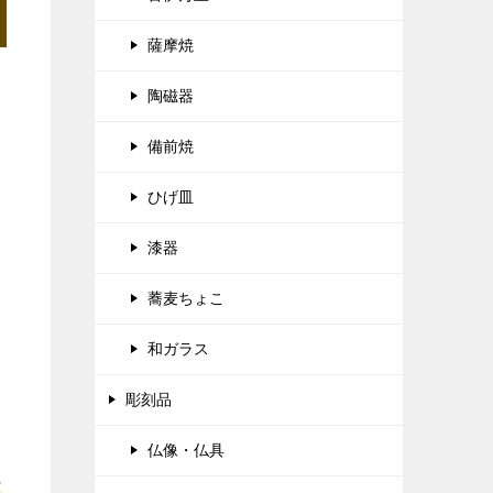
薩摩焼
陶磁器
備前焼
ひげ皿
漆器
蕎麦ちょこ
和ガラス
彫刻品
仏像・仏具
正