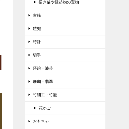
招き猫や縁起物の置物
古銭
鎧兜
時計
切手
蒔絵・漆芸
珊瑚・翡翠
竹細工・竹籠
花かご
おもちゃ