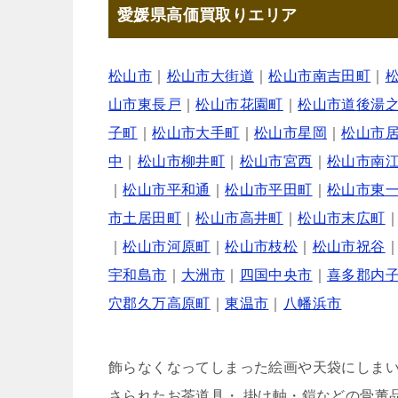
愛媛県高価買取りエリア
松山市
｜
松山市大街道
｜
松山市南吉田町
｜
山市東長戸
｜
松山市花園町
｜
松山市道後湯
子町
｜
松山市大手町
｜
松山市星岡
｜
松山市
中
｜
松山市柳井町
｜
松山市宮西
｜
松山市南
｜
松山市平和通
｜
松山市平田町
｜
松山市東
市土居田町
｜
松山市高井町
｜
松山市末広町
｜
松山市河原町
｜
松山市枝松
｜
松山市祝谷
宇和島市
｜
大洲市
｜
四国中央市
｜
喜多郡内
穴郡久万高原町
｜
東温市
｜
八幡浜市
飾らなくなってしまった絵画や天袋にしま
さられたお茶道具・ 掛け軸・鎧などの骨董