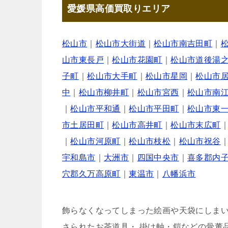
愛媛県高価買取りエリア
松山市
｜
松山市大街道
｜
松山市南吉田町
｜
山市東長戸
｜
松山市花園町
｜
松山市道後湯
子町
｜
松山市大手町
｜
松山市星岡
｜
松山市
中
｜
松山市柳井町
｜
松山市宮西
｜
松山市南
｜
松山市平和通
｜
松山市平田町
｜
松山市東
市土居田町
｜
松山市高井町
｜
松山市末広町
｜
松山市河原町
｜
松山市枝松
｜
松山市祝谷
宇和島市
｜
大洲市
｜
四国中央市
｜
喜多郡内
穴郡久万高原町
｜
東温市
｜
八幡浜市
飾らなくなってしまった絵画や天袋にしま
さられたお茶道具・ 掛け軸・鎧などの骨董