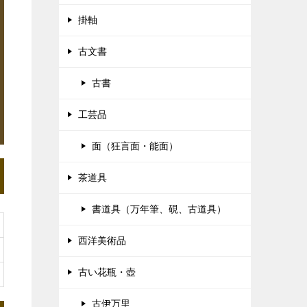
掛軸
古文書
古書
工芸品
面（狂言面・能面）
茶道具
書道具（万年筆、硯、古道具）
西洋美術品
古い花瓶・壺
古伊万里