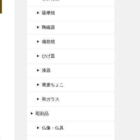
薩摩焼
陶磁器
備前焼
ひげ皿
漆器
蕎麦ちょこ
和ガラス
彫刻品
仏像・仏具
正