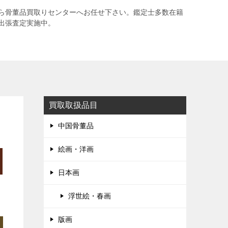
ら骨董品買取りセンターへお任せ下さい。鑑定士多数在籍
出張査定実施中。
買取取扱品目
中国骨董品
絵画・洋画
日本画
浮世絵・春画
版画