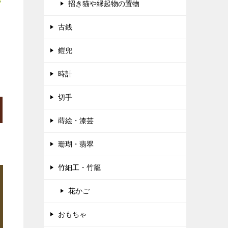
招き猫や縁起物の置物
古銭
鎧兜
時計
切手
蒔絵・漆芸
珊瑚・翡翠
竹細工・竹籠
花かご
おもちゃ