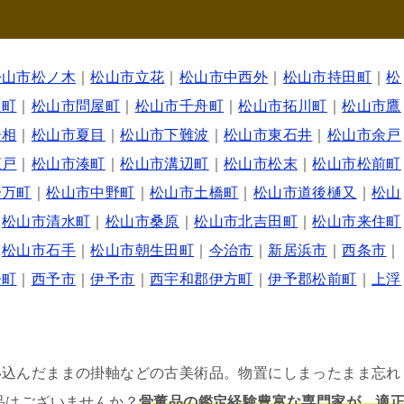
松山市松ノ木
｜
松山市立花
｜
松山市中西外
｜
松山市持田町
｜
松
之町
｜
松山市問屋町
｜
松山市千舟町
｜
松山市拓川町
｜
松山市鷹
居相
｜
松山市夏目
｜
松山市下難波
｜
松山市東石井
｜
松山市余戸
江戸
｜
松山市湊町
｜
松山市溝辺町
｜
松山市松末
｜
松山市松前町
一万町
｜
松山市中野町
｜
松山市土橋町
｜
松山市道後樋又
｜
松山
｜
松山市清水町
｜
松山市桑原
｜
松山市北吉田町
｜
松山市来住町
｜
松山市石手
｜
松山市朝生田町
｜
今治市
｜
新居浜市
｜
西条市
｜
子町
｜
西予市
｜
伊予市
｜
西宇和郡伊方町
｜
伊予郡松前町
｜
上浮
い込んだままの掛軸などの古美術品。物置にしまったまま忘れ
品はございませんか？
骨董品の鑑定経験豊富な専門家が、適