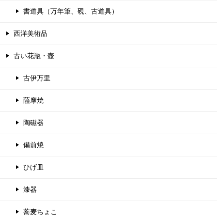
書道具（万年筆、硯、古道具）
西洋美術品
古い花瓶・壺
古伊万里
薩摩焼
陶磁器
備前焼
ひげ皿
漆器
蕎麦ちょこ