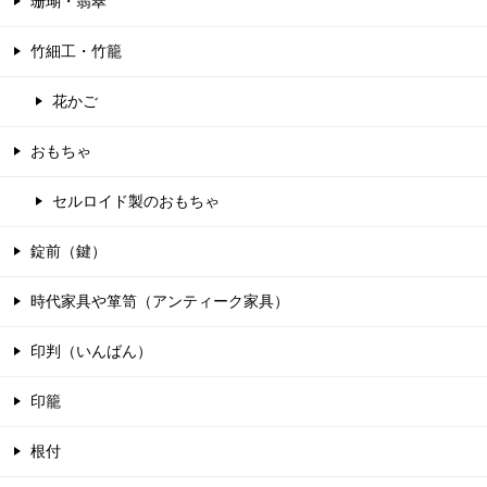
珊瑚・翡翠
竹細工・竹籠
花かご
おもちゃ
セルロイド製のおもちゃ
錠前（鍵）
時代家具や箪笥（アンティーク家具）
印判（いんばん）
印籠
根付