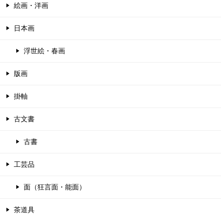
絵画・洋画
日本画
浮世絵・春画
版画
掛軸
古文書
古書
工芸品
面（狂言面・能面）
茶道具