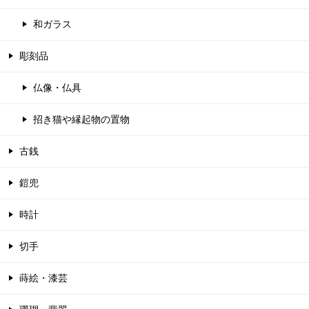
和ガラス
彫刻品
仏像・仏具
招き猫や縁起物の置物
古銭
鎧兜
時計
切手
蒔絵・漆芸