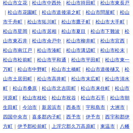
松山市立花
｜
松山市中西外
｜
松山市持田町
｜
松山市東長戸
｜
松山市花園町
｜
松山市道後湯之町
｜
松山市問屋町
｜
松山
市千舟町
｜
松山市拓川町
｜
松山市鷹子町
｜
松山市大手町
｜
松山市星岡
｜
松山市居相
｜
松山市夏目
｜
松山市下難波
｜
松
山市東石井
｜
松山市余戸中
｜
松山市柳井町
｜
松山市宮西
｜
松山市南江戸
｜
松山市湊町
｜
松山市溝辺町
｜
松山市松末
｜
松山市松前町
｜
松山市平和通
｜
松山市平田町
｜
松山市東一
万町
｜
松山市中野町
｜
松山市土橋町
｜
松山市道後樋又
｜
松
山市土居田町
｜
松山市高井町
｜
松山市末広町
｜
松山市清水
町
｜
松山市桑原
｜
松山市北吉田町
｜
松山市来住町
｜
松山市
河原町
｜
松山市枝松
｜
松山市祝谷
｜
松山市石手
｜
松山市朝
生田町
｜
今治市
｜
新居浜市
｜
西条市
｜
宇和島市
｜
大洲市
｜
四国中央市
｜
喜多郡内子町
｜
西予市
｜
伊予市
｜
西宇和郡伊
方町
｜
伊予郡松前町
｜
上浮穴郡久万高原町
｜
東温市
｜
八幡