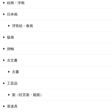
絵画・洋画
日本画
浮世絵・春画
版画
掛軸
古文書
古書
工芸品
面（狂言面・能面）
茶道具