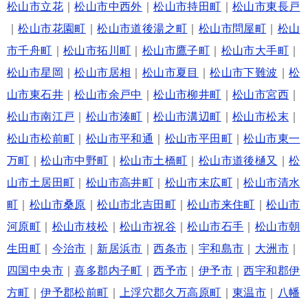
松山市立花
｜
松山市中西外
｜
松山市持田町
｜
松山市東長戸
｜
松山市花園町
｜
松山市道後湯之町
｜
松山市問屋町
｜
松山
市千舟町
｜
松山市拓川町
｜
松山市鷹子町
｜
松山市大手町
｜
松山市星岡
｜
松山市居相
｜
松山市夏目
｜
松山市下難波
｜
松
山市東石井
｜
松山市余戸中
｜
松山市柳井町
｜
松山市宮西
｜
松山市南江戸
｜
松山市湊町
｜
松山市溝辺町
｜
松山市松末
｜
松山市松前町
｜
松山市平和通
｜
松山市平田町
｜
松山市東一
万町
｜
松山市中野町
｜
松山市土橋町
｜
松山市道後樋又
｜
松
山市土居田町
｜
松山市高井町
｜
松山市末広町
｜
松山市清水
町
｜
松山市桑原
｜
松山市北吉田町
｜
松山市来住町
｜
松山市
河原町
｜
松山市枝松
｜
松山市祝谷
｜
松山市石手
｜
松山市朝
生田町
｜
今治市
｜
新居浜市
｜
西条市
｜
宇和島市
｜
大洲市
｜
四国中央市
｜
喜多郡内子町
｜
西予市
｜
伊予市
｜
西宇和郡伊
方町
｜
伊予郡松前町
｜
上浮穴郡久万高原町
｜
東温市
｜
八幡