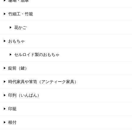
珊瑚・翡翠
竹細工・竹籠
花かご
おもちゃ
セルロイド製のおもちゃ
錠前（鍵）
時代家具や箪笥（アンティーク家具）
印判（いんばん）
印籠
根付