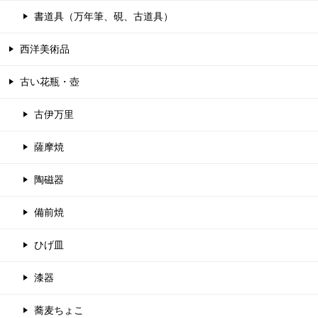
書道具（万年筆、硯、古道具）
西洋美術品
古い花瓶・壺
古伊万里
薩摩焼
陶磁器
備前焼
ひげ皿
漆器
蕎麦ちょこ