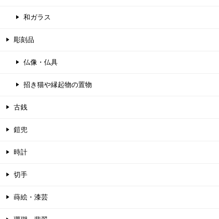
和ガラス
彫刻品
仏像・仏具
招き猫や縁起物の置物
古銭
鎧兜
時計
切手
蒔絵・漆芸