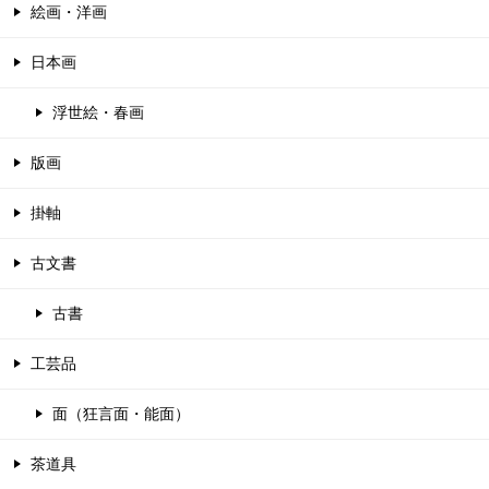
絵画・洋画
日本画
浮世絵・春画
版画
掛軸
古文書
古書
工芸品
面（狂言面・能面）
茶道具