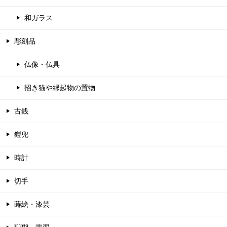
和ガラス
彫刻品
仏像・仏具
招き猫や縁起物の置物
古銭
鎧兜
時計
切手
蒔絵・漆芸