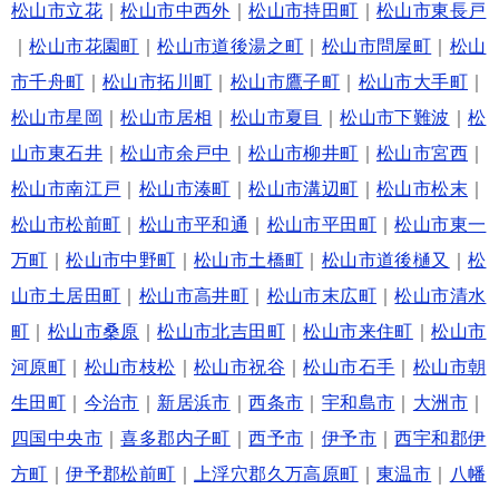
松山市立花
｜
松山市中西外
｜
松山市持田町
｜
松山市東長戸
｜
松山市花園町
｜
松山市道後湯之町
｜
松山市問屋町
｜
松山
市千舟町
｜
松山市拓川町
｜
松山市鷹子町
｜
松山市大手町
｜
松山市星岡
｜
松山市居相
｜
松山市夏目
｜
松山市下難波
｜
松
山市東石井
｜
松山市余戸中
｜
松山市柳井町
｜
松山市宮西
｜
松山市南江戸
｜
松山市湊町
｜
松山市溝辺町
｜
松山市松末
｜
松山市松前町
｜
松山市平和通
｜
松山市平田町
｜
松山市東一
万町
｜
松山市中野町
｜
松山市土橋町
｜
松山市道後樋又
｜
松
山市土居田町
｜
松山市高井町
｜
松山市末広町
｜
松山市清水
町
｜
松山市桑原
｜
松山市北吉田町
｜
松山市来住町
｜
松山市
河原町
｜
松山市枝松
｜
松山市祝谷
｜
松山市石手
｜
松山市朝
生田町
｜
今治市
｜
新居浜市
｜
西条市
｜
宇和島市
｜
大洲市
｜
四国中央市
｜
喜多郡内子町
｜
西予市
｜
伊予市
｜
西宇和郡伊
方町
｜
伊予郡松前町
｜
上浮穴郡久万高原町
｜
東温市
｜
八幡