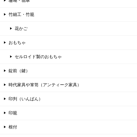
珊瑚・翡翠
竹細工・竹籠
花かご
おもちゃ
セルロイド製のおもちゃ
錠前（鍵）
時代家具や箪笥（アンティーク家具）
印判（いんばん）
印籠
根付