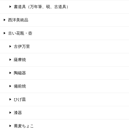
書道具（万年筆、硯、古道具）
西洋美術品
古い花瓶・壺
古伊万里
薩摩焼
陶磁器
備前焼
ひげ皿
漆器
蕎麦ちょこ